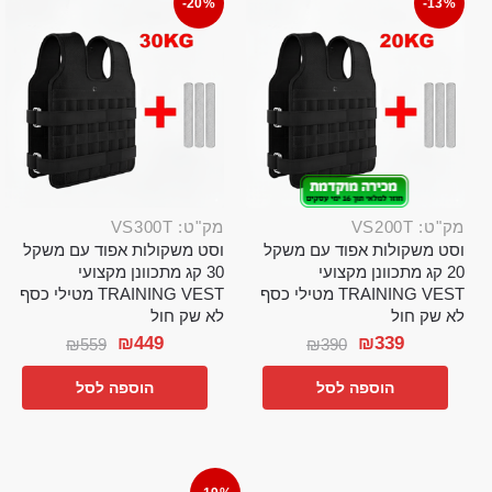
-20%
-13%
מק"ט: VS200T
מק"ט: VS300T
וסט משקולות אפוד עם משקל
וסט משקולות אפוד עם משקל
20 קג מתכוונן מקצועי
30 קג מתכוונן מקצועי
TRAINING VEST מטילי כסף
TRAINING VEST מטילי כסף
לא שק חול
לא שק חול
₪
449
₪
339
₪
559
₪
390
הוספה לסל
הוספה לסל