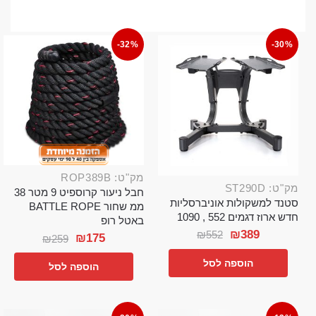
-32%
-30%
מק"ט: ROP389B
מק"ט: ST290D
חבל ניעור קרוספיט 9 מטר 38
סטנד למשקולות אוניברסליות
ממ שחור BATTLE ROPE
חדש ארוז דגמים 552 , 1090
באטל רופ
₪
389
₪
552
₪
175
₪
259
הוספה לסל
הוספה לסל