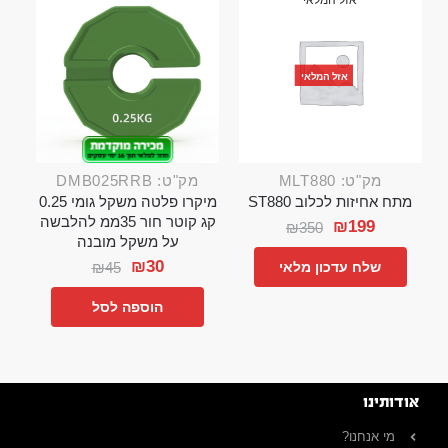
אזל המלאי
אזל המלאי
מק"ט: MLT880
מק"ט: DMB025RRB
מתח אחיזות לכלוב ST880
מיקרו פלטה משקל גומי 0.25
קג קוטר חור 35ממ להלבשה
₪
199
₪
350
על משקל מובנה
₪
30
₪
45
שלח עדכון מלאי
הוספה לסל
אודותינו
מי אנחנו?