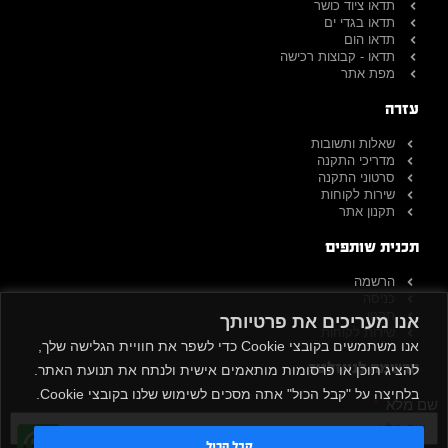
תדאו ציוד כושר
תדאו בגדי ים
תדאו הום
תדאו - קבוצות רכישה
מפת אתר
עזרה
שאלות ותשובות
מדריכי התקנה
סרטוני התקנה
שירות לקוחות
תקנון אתר
תכנית שותפים
הרשמה
כניסה
תקנון
אנו מעריכים את פרטיותך
שירות לקוחות
אנו משתמשים בקובצי Cookie כדי לשפר את חוויית הגלישה שלך,
הרשמה לניוזלטר
להציג תוכן או פרסומות מותאמים אישית ולנתח את תנועת האתר.
בלחיצה על "קבל הכול" אתה מסכים לשימוש שלנו בקובצי Cookie.
שם מלא
קבל הכול