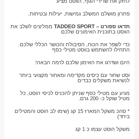
לחזק את שרירי הגוף, הווסט מציע
פתרון מושלם המשלב גמישות, יעילות ובטיחות.
תדאו ספורט – TADDEO SPORT
ממליצים לשלב את
הווסט בתוכנית האימונים שלכם
כדי לשפר את הכוח, הסיבולת והכושר הכללי שלכם.
התחילו להשתמש בווסט מטילי כסף
היום ושדרגו את האימון שלכם לרמה הבאה!
וסט שחור עם כיסים מקדימה ומאחור מקצועי ביותר
לנשיאת משקלים כבדים
מגיע עם מטילי כסף שניתן להכניס לכיסי הוסט, כל
מטיל שוקל כ- 200 גרם.
* סהכ משקל המארז 15 קג (שימו לב הוסט והמטילים
ביחד)
משקל הוסט עצמו כ 1 קג