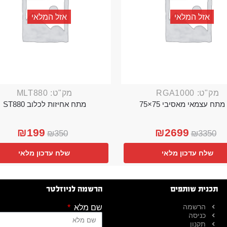
אזל המלאי
אזל המלאי
מק"ט: RGA1000
מק"ט: MLT880
מתח עצמאי מאסיבי 75×75
מתח אחיזות לכלוב ST880
₪
199
₪
2699
₪
350
₪
3350
שלח עדכון מלאי
שלח עדכון מלאי
תכנית שותפים
הרשמה לניוזלטר
הרשמה
שם מלא
כניסה
תקנון