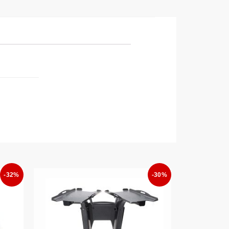
-32%
-30%