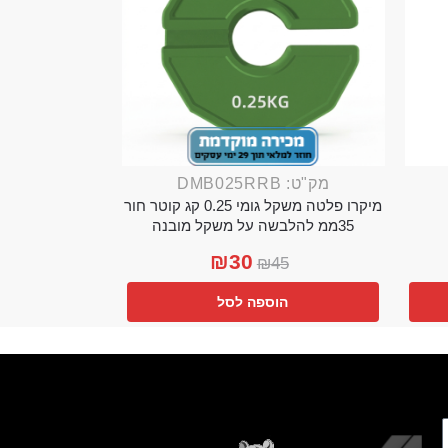
מק"ט: DMB025RRB
מיקרו פלטה משקל גומי 0.25 קג קוטר חור
35ממ להלבשה על משקל מובנה
₪
30
₪
45
הוספה לסל