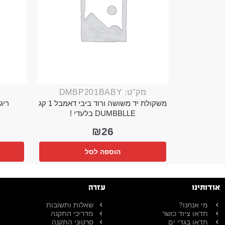
מק"ט: DMBP201BABY
משקולת יד משושה ורוד ביבי דאמבל 1 קג
ריג 
DUMBBLLE בלעדי !
₪
26
הוספה לסל
אודותינו
עזרה
מי אנחנו?
שאלות ותשובות
תדאו ציוד כושר
מדריכי התקנה
תדאו בגדי ים
סרטוני התקנה