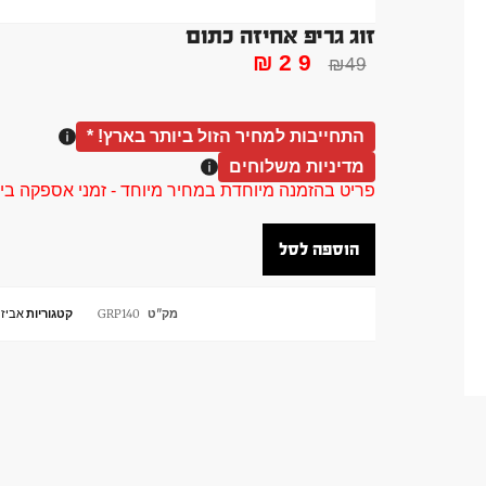
זוג גריפ אחיזה כתום
₪
29
₪
49
התחייבות למחיר הזול ביותר בארץ! *
מדיניות משלוחים
פריט בהזמנה מיוחדת במחיר מיוחד - זמני אספקה בין 40 ל 90 ימי עסקים צור קשר 58961155
הוספה לסל
מק"ט
GRP140
קטגוריות
אביזר