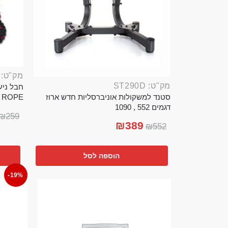
מק"ט: ROP389B
מק"ט: ST290D
סטנד למשקולות אוניברסליות חדש ארוז
TTLE ROPE
דגמים 552 , 1090
₪
259
₪
389
₪
552
הוספה לסל
-19%