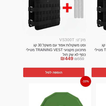
מק"ט: VS300T
ט משקולות אפוד עם משקל 20 קג
וסט משקולות אפוד עם משקל 30 קג
מתכוונן מקצועי TRAINING VEST מטילי
מתכוונן מקצועי TRAINING VEST מטילי
כסף לא שק חול
₪
449
₪
559
הוספה לסל
-33%