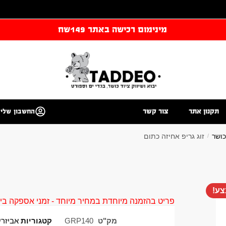
מינימום רכישה באתר 149שח
תקנון אתר
צור קשר
החשבון שלי
כושר
זוג גריפ אחיזה כתום
/
ע!
פריט בהזמנה מיוחדת במחיר מיוחד - זמני אספקה בין 40 ל 90 ימי עסקים צור קשר 58961155
מק"ט
GRP140
קטגוריות
אביזרי