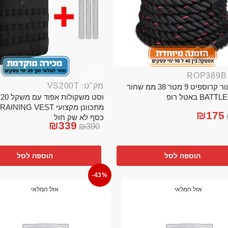
מק"ט: VS200T
חבל ניעור קרוספיט 9 מטר 38 ממ שחור
וס
BA באטל רופ
₪
175
כסף לא שק חול
₪
339
₪
390
הוספה לסל
הוספה לסל
-43%
אזל המלאי
אזל המלאי