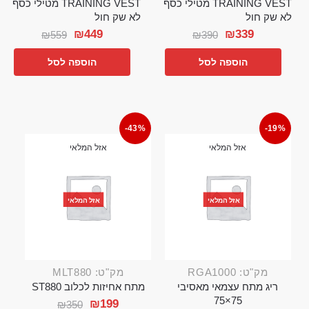
TRAINING VEST מטילי כסף
TRAINING VEST מטילי כסף
לא שק חול
לא שק חול
₪
449
₪
339
₪
559
₪
390
הוספה לסל
הוספה לסל
-43%
-19%
אזל המלאי
אזל המלאי
אזל המלאי
אזל המלאי
מק"ט: RGA1000
מק"ט: MLT880
ריג מתח עצמאי מאסיבי
מתח אחיזות לכלוב ST880
75×75
₪
199
₪
350