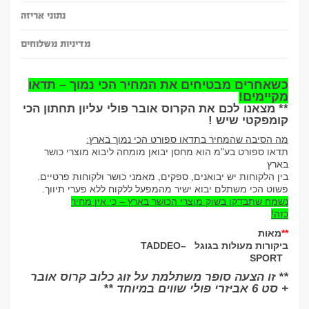
נתוני אריזה
מדיניות משלוחים
כשאחרים מבטיחים את המחיר הכי נמוך – תדאו
מקיימים
!
** מצאנו לכם את הקרוס אובר פולי עליון תחתון הכי
קומפקטי שיש !
מה הסיבה שהמחיר בתדאו ספורט הכי נמוך בארץ
:
תדאו ספורט בע"מ הוא מחסן יבואן מומחה ליבוא מוצרי כושר
בארץ
בין הלקוחות יש יבואנים, ספקים, מאמני כושר ולקוחות פרטיים
.
פשוט הכי משתלם יבוא ישיר מהמפעל ללקוח ללא פערי תיווך
.
נשמח שתבדקו בשוק מוצרי הכושר בארץ – כי אין מחיר
כזה
!
**
מאות
ביקורות מעולות בגוגל
–
TADDEO
SPORT
** זו הצעה סופר משתלמת על זוג כלוב קרוס אובר
+ סט 6 אביזרי פולי שווים במיוחד **