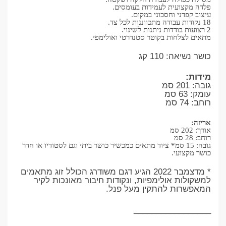
פלדה מקצועית לעמידות בעומסים.
עיצוב קפדני וחסכוני במקום.
18 נקודות עבודה מתכווננות לכל צד.
2 רצועות בודדות ניתנות לשינוי.
מתאים לצלחות בקוטר סטנדרטי ואולימפי.
כושר נשיאה: 110 קג
מידות:
גובה: 201 סמ
עומק: 63 סמ
רוחב: 74 סמ
אריזה:
אורך: 202 סמ
רוחב: 28 סמ
גובה: 15 סמ* ציוד מתאים כמכשיר כושר ביתי וגם לסטודיו או חדר
כושר מקצועי.
* מדצמבר 2022 הגיע דגם משודרג הכולל זוג מתאמים
למשקולות אולימפיות, ונקודות חיבור מאונכות לקיר
המאפשרות להתקין מעל פנל.
_________________