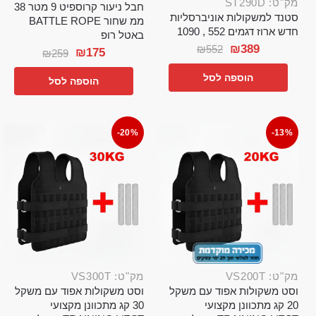
מק"ט: ST290D
חבל ניעור קרוספיט 9 מטר 38
סטנד למשקולות אוניברסליות
ממ שחור BATTLE ROPE
חדש ארוז דגמים 552 , 1090
באטל רופ
₪
389
₪
552
₪
175
₪
259
הוספה לסל
הוספה לסל
-20%
-13%
מק"ט: VS200T
מק"ט: VS300T
וסט משקולות אפוד עם משקל
וסט משקולות אפוד עם משקל
20 קג מתכוונן מקצועי
30 קג מתכוונן מקצועי