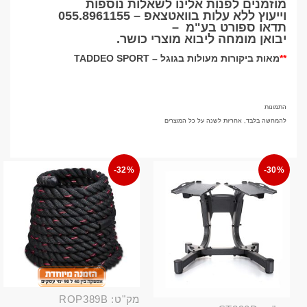
מוזמנים לפנות אלינו לשאלות נוספות
וייעוץ ללא עלות בוואטצאפ –
055.8961155
תדאו ספורט בע"מ
–
יבואן מומחה ליבוא מוצרי כושר
.
**
מאות ביקורות מעולות בגוגל –
TADDEO SPORT
התמונות
להמחשה בלבד, אחריות לשנה על כל המוצרים
-32%
-30%
מק"ט: ROP389B