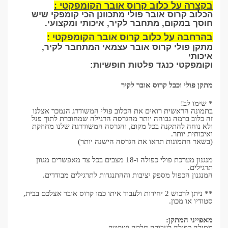
בקצרה על כלוב קרוס אובר הקומפקטי
:
הכלוב קרוס אובר פולי מתכוונן הכי קומפקי שיש
חוסך במקום, מתחבר לקיר, איכותי ומקצועי.
בהרחבה על כלוב קרוס אובר הקומפקטי :
מתקן פולי קרוס אובר עצמאי המתחבר לקיר,
איכותי
וקומפקטי כנגד פלטות חופשיות:
מתקן פולי וכבל קרוס אובר לקיר
* שימו לב!
בתמונה הראשית רואים את הכלוב פולי המשודרג הנמכר אצלנו
זה כלוב ברמה גבוהה יותר מהגרסה הרגילה שמחוברת לתוך פנל
ולא נוחה להתקנה בכל מקום, והגרסה המשודרגת שלנו מחוזקת
ואיכותית יותר.
(בשאר התמונות תראו את הגרסה הישנה יותר)
מנגנון מערכת פולי כפולה ו-18 מצבים בכל צד מאפשרים מגוון
תרגילים.
המנגנון הכפול מספק יציבות וההתנגדות לתרגילים מבודדים.
** ניתן לרכוש 2 יחידות ולעבוד איתו כמו קרוס אובר אצלכם בבית,
סטודיו או מכון.
מאפייני המתקן:
מסילה כפולה לעבודה חלקה ושקטה.