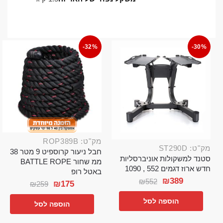
-32%
-30%
מק"ט: ROP389B
מק"ט: ST290D
חבל ניעור קרוספיט 9 מטר 38
סטנד למשקולות אוניברסליות
ממ שחור BATTLE ROPE
חדש ארוז דגמים 552 , 1090
באטל רופ
₪
389
₪
552
₪
175
₪
259
הוספה לסל
הוספה לסל