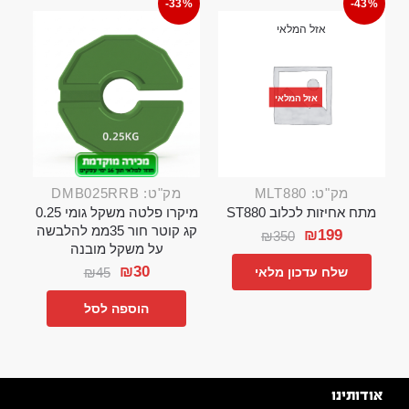
-33%
-43%
אזל המלאי
אזל המלאי
מק"ט: MLT880
מק"ט: DMB025RRB
מתח אחיזות לכלוב ST880
מיקרו פלטה משקל גומי 0.25
קג קוטר חור 35ממ להלבשה
₪
199
₪
350
על משקל מובנה
₪
30
₪
45
שלח עדכון מלאי
הוספה לסל
אודותינו