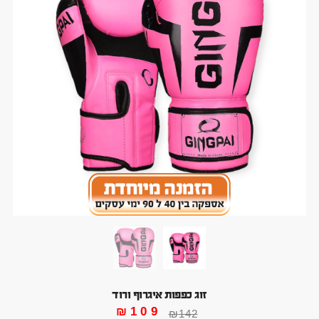
זוג כפפות איגרוף ורוד
₪
109
₪
142