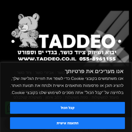
אנו מעריכים את פרטיותך
|
|
|
|
הקמת חדר כושר
אביזרים לחדר כושר
אביזרי כושר
ציוד כושר
אנו משתמשים בקובצי Cookie כדי לשפר את חוויית הגלישה שלך,
|
|
|
ציוד כושר ביתי
חדר כושר פרטי
משקולות יד
משקולות
|
|
|
אוניברסליות
משקולות מתכווננות
ציוד לחדר כושר
ציוד לחדר
להציג תוכן או פרסומות מותאמים אישית ולנתח את תנועת האתר.
|
|
|
|
|
כושר ביתי
באמפרים
דאמבלים
ספסל אימון
ספסל כושר
בלחיצה על "קבל הכול" אתה מסכים לשימוש שלנו בקובצי Cookie.
|
|
|
מעמד למשקולות
ספת משקולות
כלוב אימון
משקולת קטלבלס
|
|
|
|
|
סטנד למשקולות
כלוב משקולות
ציוד ספורט
ספת כושר
קבל הכול
|
משקולות
ציוד חדרי כושר
טדי - נציג AI
התאמה אישית
TADDEO 2013 - 2026 © All rights reserved