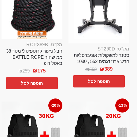
מק"ט: ROP389B
מק"ט: ST290D
חבל ניעור קרוספיט 9 מטר 38
סטנד למשקולות אוניברסליות
ממ שחור BATTLE ROPE
חדש ארוז דגמים 552 , 1090
באטל רופ
₪
389
₪
552
₪
175
₪
259
הוספה לסל
הוספה לסל
-20%
-13%