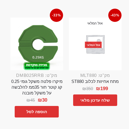
-33%
-43%
אזל המלאי
אזל המלאי
מק"ט: MLT880
מק"ט: DMB025RRB
מתח אחיזות לכלוב ST880
מיקרו פלטה משקל גומי 0.25
קג קוטר חור 35ממ להלבשה
₪
199
₪
350
על משקל מובנה
₪
30
₪
45
שלח עדכון מלאי
הוספה לסל