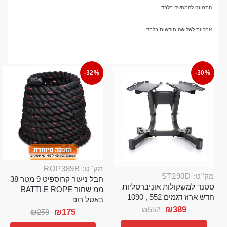
התמונה להמחשה בלבד.
אחריות לשלושה חודשים בלבד.
-32%
-30%
מק"ט: ROP389B
מק"ט: ST290D
חבל ניעור קרוספיט 9 מטר 38
סטנד למשקולות אוניברסליות
ממ שחור BATTLE ROPE
חדש ארוז דגמים 552 , 1090
באטל רופ
₪
389
₪
552
₪
175
₪
259