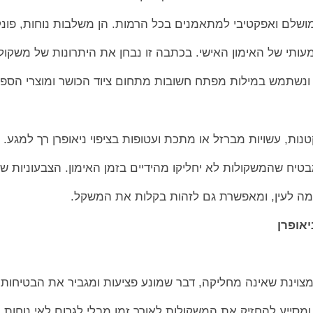
מושלם ואפקטיבי למתאמנים בכל הרמות. הן משלבות נוחות, פונקצ
ותי של האימון האישי. בכתבה זו נבחן את היתרונות של משקול
ים ונשתמש במילות מפתח חשובות מתחום ציוד הכושר ומוצרי הספו
נות, עשויות מברזל או מתכת ועטופות בציפוי ניאופרן רך למגע. ה
מבטיח שהמשקולות לא יחליקו מהידיים בזמן האימון. הצבעוניות ש
ימה לעין, ומאפשרת גם לזהות בקלות את המשקל.
יאופרן
 מצוינת שאינה מחליקה, דבר שמונע פציעות ומגביר את הבטיחות
 ומסייע להחזיק את המשקולות לאורך זמן מבלי לגרום לאי נוחות ב