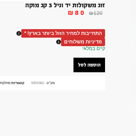
זוג משקולות יד וניל 3 קג מוקה
₪
80
₪
120
התחייבות למחיר הזול ביותר בארץ! *
מדיניות משלוחים
קיים במלאי
הוספה לסל
מק"ט
NFH3KG
קטגוריות
מחלקת 