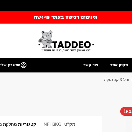
מינימום רכישה באתר 149שח
תקנון אתר
צור קשר
החשבון שלי
 קג מוקה
ע!
מק"ט
NFH3KG
קטגוריות
מחלקת מ