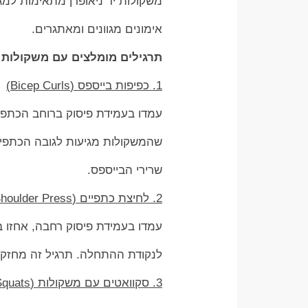
משקולות יד ניאופרן מתאימות למג
אימונים מגוונים ומאתגרים.
תרגילים מומלצים עם משקולות י
1. כפיפות בייספס (Bicep Curls)
עמדו בעמידת פיסוק ברוחב הכתפיי
שהמשקולות מגיעות לגובה הכתפיי
שרירי הבייספס.
2. לחיצת כתפיים (Shoulder Press)
עמדו בעמידת פיסוק רחבה, אחזו ב
לנקודת ההתחלה. תרגיל זה מחזק א
3. סקוואטים עם משקולות (Weighted Squats)