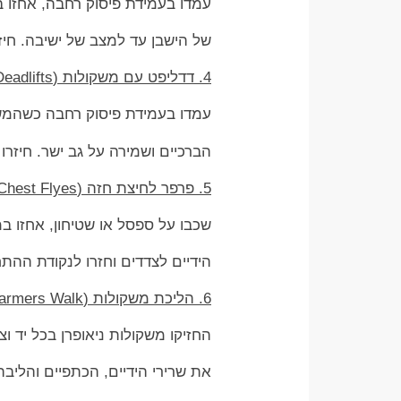
עמדו בעמידת פיסוק רחבה, אחזו במ
של הישבן עד למצב של ישיבה. חיזר
4. דדליפט עם משקולות (Deadlifts)
עמדו בעמידת פיסוק רחבה כשהמשקול
הברכיים ושמירה על גב ישר. חיזרו
5. פרפר לחיצת חזה (Chest Flyes)
שכבו על ספסל או שטיחון, אחזו ב
הידיים לצדדים וחזרו לנקודת ההת
6. הליכת משקולות (Farmers Walk)
החזיקו משקולות ניאופרן בכל יד 
את שרירי הידיים, הכתפיים והליבה