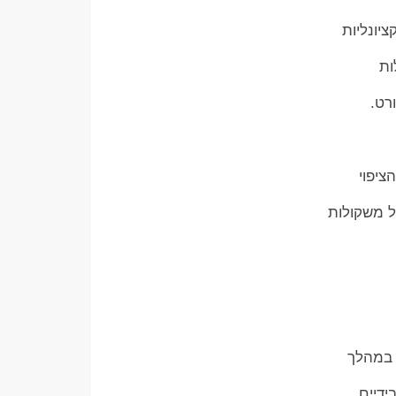
יונליות
ות
רט.
ציפוי
ל משקולות
 במהלך
ידיים.