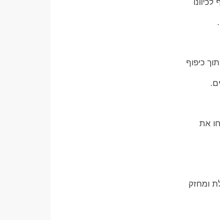
לכיוונו
וך כיפוף
ם.
חו את
לת ומחזק