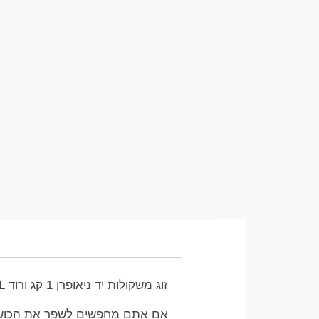
זוג משקולות יד ניאופרן 1 קג ורוד NEOPRENE DUMBBELL: הדרך האולטימטיבית לשדרוג האימון שלכם
אם אתם מחפשים לשפר את הכושר ה