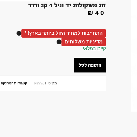
זוג משקולות יד וניל 1 קג ורוד
₪
40
התחייבות למחיר הזול ביותר בארץ! *
מדיניות משלוחים
קיים במלאי
הוספה לסל
מק"ט
NFP201
קטגוריות
המחלקה ה