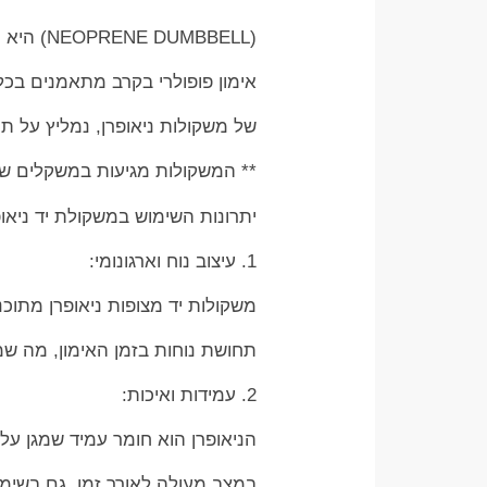
(NEOPRENE DUMBBELL) היא הפתרון המושלם עבורכם. משקולות יד מצופות ניאופרן הפכו לכלי
אימון פופולרי בקרב מתאמנים בכל
של משקולות ניאופרן, נמליץ על תר
** המשקולות מגיעות במשקלים ש
יתרונות השימוש במשקולת יד ניאופ
1. עיצוב נוח וארגונומי:
משקולות יד מצופות ניאופרן מתוכנ
תחושת נוחות בזמן האימון, מה ש
2. עמידות ואיכות:
הניאופרן הוא חומר עמיד שמגן על
במצב מעולה לאורך זמן, גם בשימוש