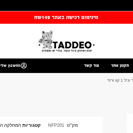
מינימום רכישה באתר 149שח
תקנון אתר
צור קשר
החשבון שלי
 קג ורוד
מק"ט
NFP201
קטגוריות
המחלקה הו