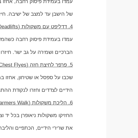
עמדו בעמידת פיסוק רחבה, אחזו במ
של הישבן עד למצב של ישיבה. חיזר
4. דדליפט עם משקולות (Deadlifts)
עמדו בעמידת פיסוק רחבה כשהמשקול
הברכיים ושמירה על גב ישר. חיזרו
5. פרפר לחיצת חזה (Chest Flyes)
שכבו על ספסל או שטיחון, אחזו ב
הידיים לצדדים וחזרו לנקודת ההת
6. הליכת משקולות (Farmers Walk)
החזיקו משקולות ניאופרן בכל יד 
את שרירי הידיים, הכתפיים והליבה