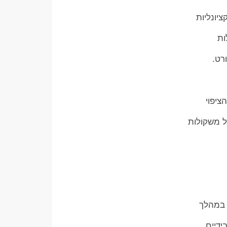
יונליות
ות
רט.
ציפוי
ל משקולות
 במהלך
ידיים.