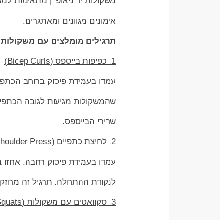
משקולות יד ניאופרן מתאימות למג
אימונים מגוונים ומאתגרים.
תרגילים מומלצים עם משקולות י
1. כפיפות בייספס (Bicep Curls)
עמדו בעמידת פיסוק ברוחב הכתפיי
שהמשקולות מגיעות לגובה הכתפיי
שרירי הבייספס.
2. לחיצת כתפיים (Shoulder Press)
עמדו בעמידת פיסוק רחבה, אחזו ב
לנקודת ההתחלה. תרגיל זה מחזק א
3. סקוואטים עם משקולות (Weighted Squats)