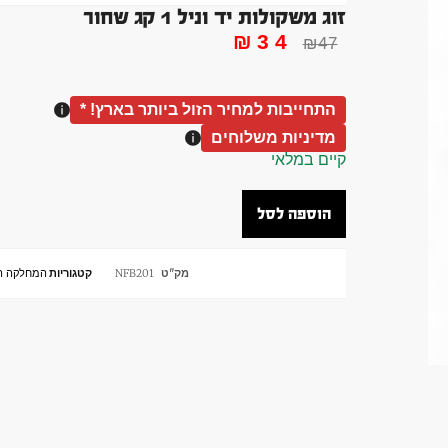
זוג משקולות יד וניל 1 קג שחור
₪
34
₪
47
התחייבות למחיר הזול ביותר בארץ! *
מדיניות משלוחים
קיים במלאי
הוספה לסל
מק"ט
NFB201
קטגוריות
המחלקה ה