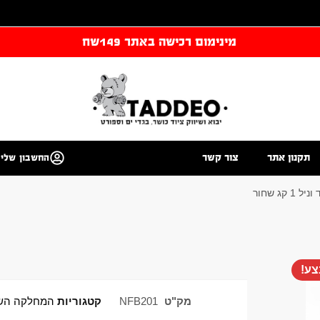
מינימום רכישה באתר 149שח
תקנון אתר
צור קשר
החשבון שלי
 קג שחור
ע!
מק"ט
NFB201
קטגוריות
המחלקה הש