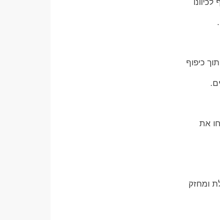
לכיוונו
וך כיפוף
ם.
חו את
לת ומחזק