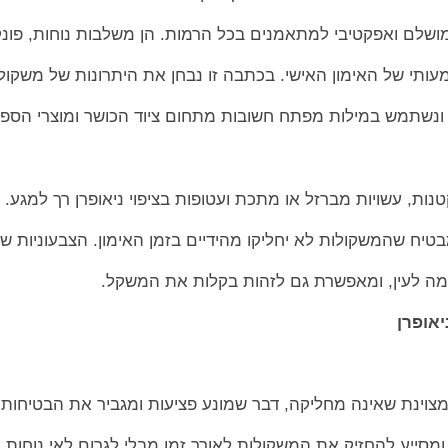
מושלם ואפקטיבי למתאמנים בכל הרמות. הן משלבות נוחות, פונקצ
ותי של האימון האישי. בכתבה זו נבחן את היתרונות של משקול
ים ונשתמש במילות מפתח חשובות מתחום ציוד הכושר ומוצרי הספו
נות, עשויות מברזל או מתכת ועטופות בציפוי ניאופרן רך למגע. ה
מבטיח שהמשקולות לא יחליקו מהידיים בזמן האימון. הצבעוניות ש
ימה לעין, ומאפשרת גם לזהות בקלות את המשקל.
יאופרן
 מצוינת שאינה מחליקה, דבר שמונע פציעות ומגביר את הבטיחות
 ומסייע להחזיק את המשקולות לאורך זמן מבלי לגרום לאי נוחות ב