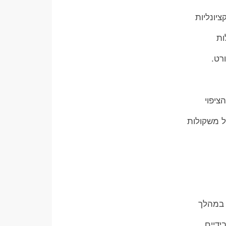
יונליות
ות
רט.
ציפוי
ל משקולות
 במהלך
ידיים.