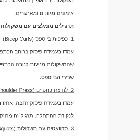
משקולות יד ניאופרן מתאימות למג
אימונים מגוונים ומאתגרים.
תרגילים מומלצים עם משקולות י
1. כפיפות בייספס (Bicep Curls)
עמדו בעמידת פיסוק ברוחב הכתפיי
שהמשקולות מגיעות לגובה הכתפיי
שרירי הבייספס.
2. לחיצת כתפיים (Shoulder Press)
עמדו בעמידת פיסוק רחבה, אחזו ב
לנקודת ההתחלה. תרגיל זה מחזק א
3. סקוואטים עם משקולות (Weighted Squats)