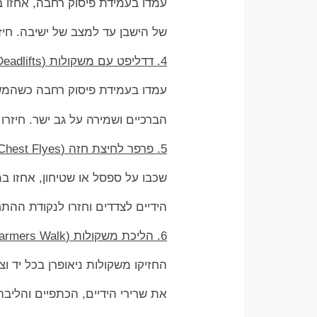
עמדו בעמידת פיסוק רחבה, אחזו במ
של הישבן עד למצב של ישיבה. חיזר
4. דדליפט עם משקולות (Deadlifts)
עמדו בעמידת פיסוק רחבה כשהמשקול
הברכיים ושמירה על גב ישר. חיזרו
5. פרפר לחיצת חזה (Chest Flyes)
שכבו על ספסל או שטיחון, אחזו ב
הידיים לצדדים וחזרו לנקודת ההת
6. הליכת משקולות (Farmers Walk)
החזיקו משקולות ניאופרן בכל יד 
את שרירי הידיים, הכתפיים והליבה