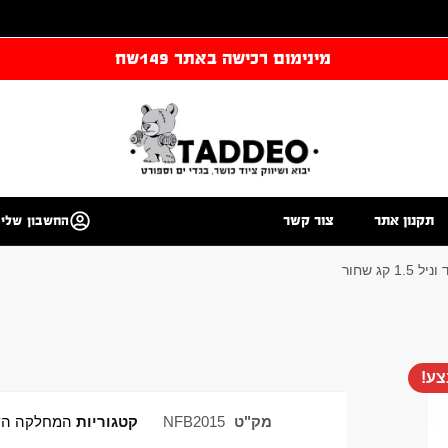
מינימום רכישה באתר 149שח
תקנון אתר
צור קשר
החשבון שלי
1 קג שחור
ע!
מק"ט
NFB2015
קטגוריות
המחלקה הש