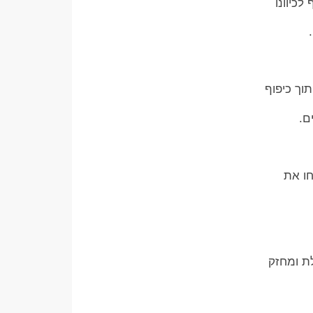
לכיוונו
וך כיפוף
ם.
חו את
לת ומחזק