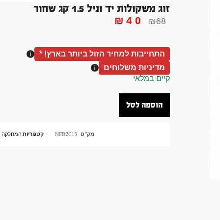
זוג משקולות יד וניל 1.5 קג שחור
₪
40
₪
68
התחייבות למחיר הזול ביותר בארץ! *
מדיניות משלוחים
קיים במלאי
הוספה לסל
מק"ט
NFB2015
קטגוריות
המחלקה ה