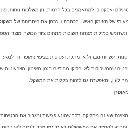
מושלם ואפקטיבי למתאמנים בכל הרמות. הן משלבות נוחות, פונקצ
ותי של האימון האישי. בכתבה זו נבחן את היתרונות של משקול
ים ונשתמש במילות מפתח חשובות מתחום ציוד הכושר ומוצרי הספו
נות, עשויות מברזל או מתכת ועטופות בציפוי ניאופרן רך למגע. ה
מבטיח שהמשקולות לא יחליקו מהידיים בזמן האימון. הצבעוניות ש
ימה לעין, ומאפשרת גם לזהות בקלות את המשקל.
יאופרן
 מצוינת שאינה מחליקה, דבר שמונע פציעות ומגביר את הבטיחות
 ומסייע להחזיק את המשקולות לאורך זמן מבלי לגרום לאי נוחות ב