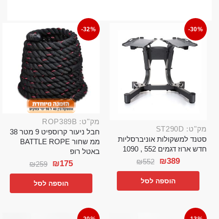
-32%
-30%
מק"ט: ROP389B
מק"ט: ST290D
חבל ניעור קרוספיט 9 מטר 38
סטנד למשקולות אוניברסליות
ממ שחור BATTLE ROPE
חדש ארוז דגמים 552 , 1090
באטל רופ
₪
389
₪
552
₪
175
₪
259
הוספה לסל
הוספה לסל