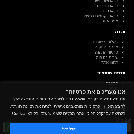
תדאו ציוד כושר
תדאו בגדי ים
תדאו הום
תדאו - קבוצות רכישה
מפת אתר
עזרה
שאלות ותשובות
מדריכי התקנה
סרטוני התקנה
שירות לקוחות
תקנון אתר
תכנית שותפים
הרשמה
כניסה
אנו מעריכים את פרטיותך
תקנון
שירות לקוחות
אנו משתמשים בקובצי Cookie כדי לשפר את חוויית הגלישה שלך,
להציג תוכן או פרסומות מותאמים אישית ולנתח את תנועת האתר.
הרשמה לניוזלטר
בלחיצה על "קבל הכול" אתה מסכים לשימוש שלנו בקובצי Cookie.
שם מלא
קבל הכול