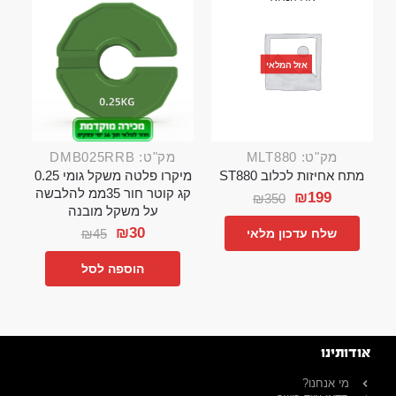
אזל המלאי
מק"ט: MLT880
מק"ט: DMB025RRB
מתח אחיזות לכלוב ST880
מיקרו פלטה משקל גומי 0.25
קג קוטר חור 35ממ להלבשה
₪
199
₪
350
על משקל מובנה
₪
30
₪
45
שלח עדכון מלאי
הוספה לסל
אודותינו
מי אנחנו?