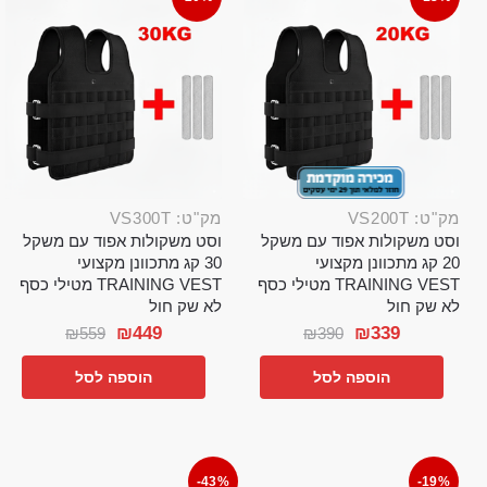
מק"ט: VS200T
מק"ט: VS300T
וסט משקולות אפוד עם משקל
וסט משקולות אפוד עם משקל
20 קג מתכוונן מקצועי
30 קג מתכוונן מקצועי
TRAINING VEST מטילי כסף
TRAINING VEST מטילי כסף
לא שק חול
לא שק חול
₪
449
₪
339
₪
559
₪
390
הוספה לסל
הוספה לסל
-43%
-19%