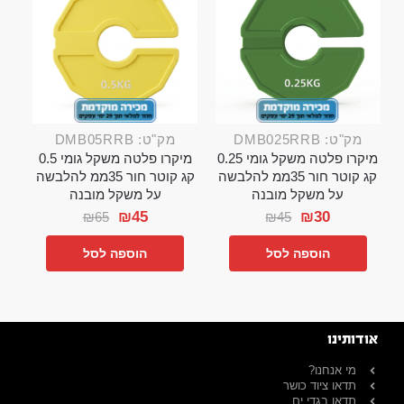
מק"ט: DMB025RRB
מק"ט: DMB05RRB
מיקרו פלטה משקל גומי 0.25
מיקרו פלטה משקל גומי 0.5
קג קוטר חור 35ממ להלבשה
קג קוטר חור 35ממ להלבשה
על משקל מובנה
על משקל מובנה
₪
45
₪
30
₪
65
₪
45
הוספה לסל
הוספה לסל
אודותינו
מי אנחנו?
תדאו ציוד כושר
תדאו בגדי ים