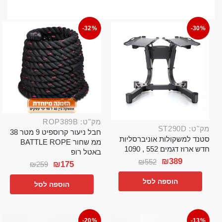
-32%
-30%
מק"ט: ROP389B
מק"ט: ST290D
חבל ניעור קרוספיט 9 מטר 38
סטנד למשקולות אוניברסליות
ממ שחור BATTLE ROPE
חדש ארוז דגמים 552 , 1090
באטל רופ
₪
389
₪
552
₪
175
₪
259
הוספה לסל
הוספה לסל
-20%
-13%