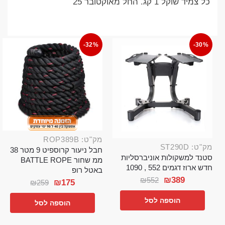
כל צמיד שוקל 1 קג. החל מאוקטובר 25
-32%
-30%
מק"ט: ROP389B
מק"ט: ST290D
חבל ניעור קרוספיט 9 מטר 38
סטנד למשקולות אוניברסליות
ממ שחור BATTLE ROPE
חדש ארוז דגמים 552 , 1090
באטל רופ
₪
389
₪
552
₪
175
₪
259
הוספה לסל
הוספה לסל