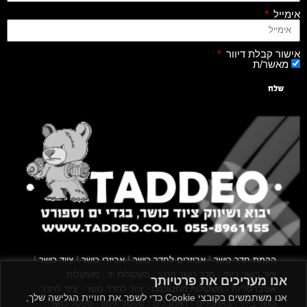
אימייל
אישור קבלת דיוור
מאשר/ת
שלח
|
|
|
|
הקמת חדר כושר
אביזרים לחדר כושר
אביזרי כושר
ציוד כושר
|
|
|
ציוד כושר ביתי
חדר כושר פרטי
משקולות יד
משקולות
אנו מעריכים את פרטיותך
|
|
|
אוניברסליות
משקולות מתכווננות
ציוד לחדר כושר
ציוד לחדר
אנו משתמשים בקובצי Cookie כדי לשפר את חוויית הגלישה שלך,
|
|
|
|
|
כושר ביתי
באמפרים
דאמבלים
ספסל אימון
ספסל כושר