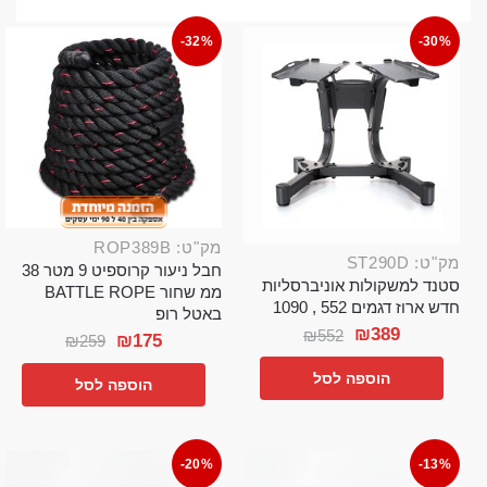
-32%
-30%
מק"ט: ROP389B
מק"ט: ST290D
חבל ניעור קרוספיט 9 מטר 38
סטנד למשקולות אוניברסליות
ממ שחור BATTLE ROPE
חדש ארוז דגמים 552 , 1090
באטל רופ
₪
389
₪
552
₪
175
₪
259
הוספה לסל
הוספה לסל
-20%
-13%