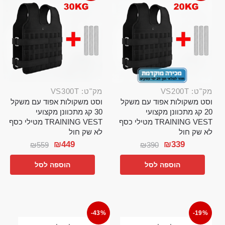
מק"ט: VS200T
מק"ט: VS300T
וסט משקולות אפוד עם משקל
וסט משקולות אפוד עם משקל
20 קג מתכוונן מקצועי
30 קג מתכוונן מקצועי
TRAINING VEST מטילי כסף
TRAINING VEST מטילי כסף
לא שק חול
לא שק חול
₪
449
₪
339
₪
559
₪
390
הוספה לסל
הוספה לסל
-43%
-19%