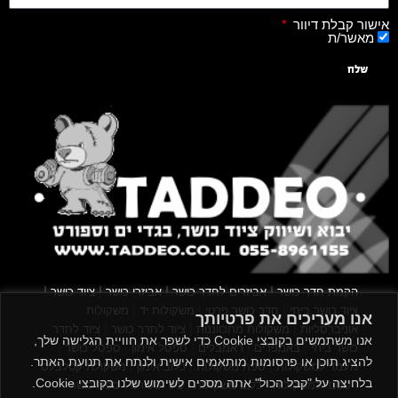
אישור קבלת דיוור
מאשר/ת
שלח
|
|
|
|
הקמת חדר כושר
אביזרים לחדר כושר
אביזרי כושר
ציוד כושר
|
|
|
ציוד כושר ביתי
חדר כושר פרטי
משקולות יד
משקולות
אנו מעריכים את פרטיותך
|
|
|
אוניברסליות
משקולות מתכווננות
ציוד לחדר כושר
ציוד לחדר
אנו משתמשים בקובצי Cookie כדי לשפר את חוויית הגלישה שלך,
|
|
|
|
|
כושר ביתי
באמפרים
דאמבלים
ספסל אימון
ספסל כושר
להציג תוכן או פרסומות מותאמים אישית ולנתח את תנועת האתר.
|
|
|
מעמד למשקולות
ספת משקולות
כלוב אימון
משקולת קטלבלס
בלחיצה על "קבל הכול" אתה מסכים לשימוש שלנו בקובצי Cookie.
|
|
|
|
|
סטנד למשקולות
כלוב משקולות
ציוד ספורט
ספת כושר