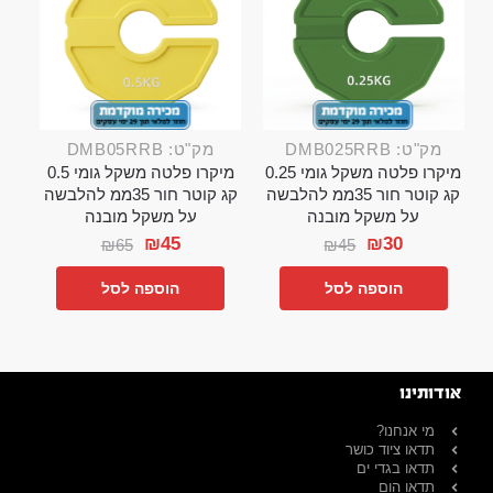
מק"ט: DMB025RRB
מק"ט: DMB05RRB
מיקרו פלטה משקל גומי 0.25
מיקרו פלטה משקל גומי 0.5
קג קוטר חור 35ממ להלבשה
קג קוטר חור 35ממ להלבשה
על משקל מובנה
על משקל מובנה
₪
45
₪
30
₪
65
₪
45
הוספה לסל
הוספה לסל
אודותינו
מי אנחנו?
תדאו ציוד כושר
תדאו בגדי ים
תדאו הום