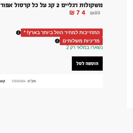
משקולות רגליים 2 קג על כל קרסול אפור זוג
₪
74
₪
89
התחייבות למחיר הזול ביותר בארץ! *
מדיניות משלוחים
נשארו במלאי רק 2
הוספה לסל
מק"ט
VS060B4
קטגו