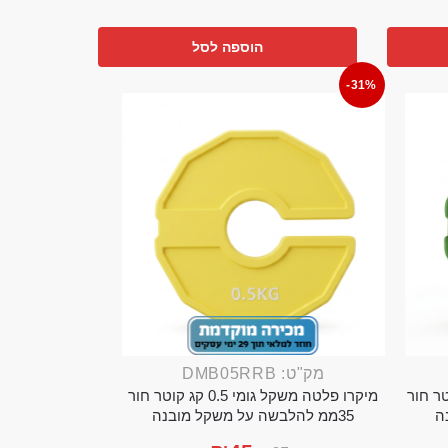
הוספה לסל
-31%
מק"ט: DMB05RRB
מי 0.25 קג קוטר חור
מיקרו פלטה משקל גומי 0.5 קג קוטר חור
35ממ להלבשה על משקל מובנה