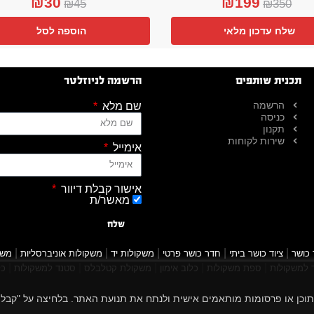
₪
30
₪
199
₪
45
₪
350
שלח עדכון מלאי
הוספה לסל
תכנית שותפים
הרשמה לניוזלטר
הרשמה
שם מלא
כניסה
תקנון
שירות לקוחות
אימייל
אישור קבלת דיוור
מאשר/ת
שלח
|
|
|
|
|
 כושר
ציוד כושר ביתי
חדר כושר פרטי
משקולות יד
משקולות אוניברסליות
משק
|
|
|
|
|
למשקולות
ספת משקולות
כלוב אימון
משקולת קטלבלס
סטנד למשקולות
כל
 הגלישה שלך, להציג תוכן או פרסומות מותאמים אישית ולנתח את תנועת האתר. בלחיצה על "