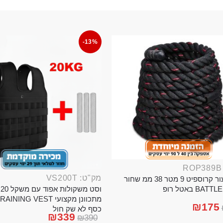
-13%
מק"ט: VS200T
חבל ניעור קרוספיט 9 מטר 38 ממ שחור
וס
BA באטל רופ
₪
175
כסף לא שק חול
₪
339
₪
390