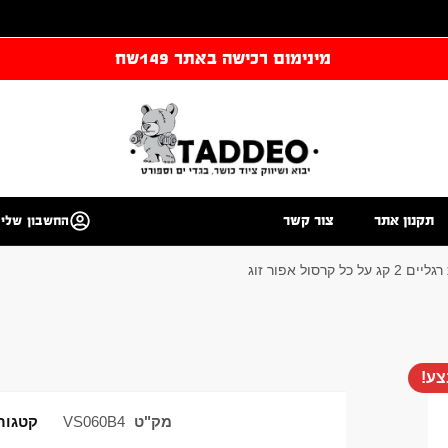
מינימום רכישה באתר 149שח
תקנון אתר
צור קשר
החשבון שלי
 כל קרסול אפור זוג
ע!
מק"ט
VS060B4
קטגור