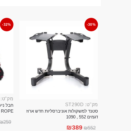
-32%
-30%
מק"ט: ROP389B
מק"ט: ST290D
סטנד למשקולות אוניברסליות חדש ארוז
TTLE ROPE
דגמים 552 , 1090
₪
259
₪
389
₪
552