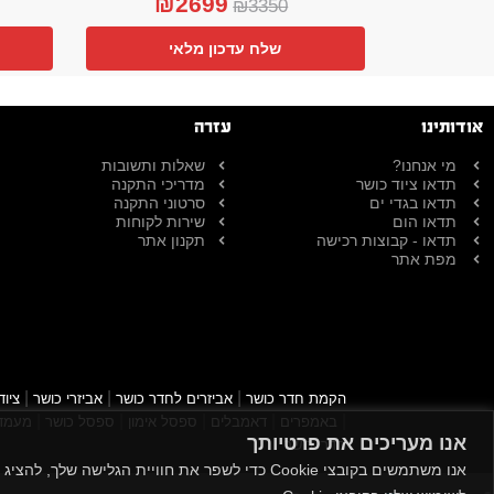
₪
2699
₪
3350
שלח עדכון מלאי
אודותינו
עזרה
מי אנחנו?
שאלות ותשובות
תדאו ציוד כושר
מדריכי התקנה
תדאו בגדי ים
סרטוני התקנה
תדאו הום
שירות לקוחות
תדאו - קבוצות רכישה
תקנון אתר
מפת אתר
|
|
|
הקמת חדר כושר
אביזרים לחדר כושר
אביזרי כושר
ציוד
|
|
|
|
|
באמפרים
דאמבלים
ספסל אימון
ספסל כושר
מעמד 
אנו מעריכים את פרטיותך
חדרי כושר
אנו משתמשים בקובצי Cookie כדי לשפר את חוויית