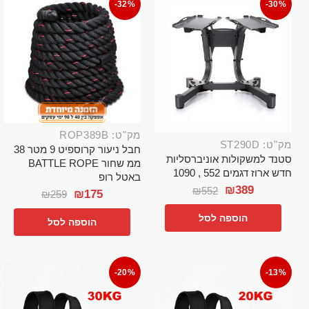
-32%
-30%
מק"ט: ROP389B
מק"ט: ST290D
חבל ניעור קרוספיט 9 מטר 38
סטנד למשקולות אוניברסליות
ממ שחור BATTLE ROPE
חדש ארוז דגמים 552 , 1090
באטל רופ
₪
389
₪
552
₪
175
₪
259
הוספה לסל
הוספה לסל
-20%
-13%