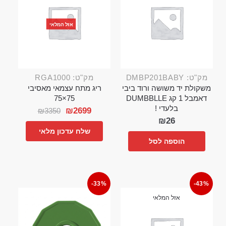
אזל המלאי
מק"ט: DMBP201BABY
מק"ט: RGA1000
משקולת יד משושה ורוד ביבי
ריג מתח עצמאי מאסיבי
דאמבל 1 קג DUMBBLLE
75×75
בלעדי !
₪
2699
₪
3350
₪
26
שלח עדכון מלאי
הוספה לסל
-33%
-43%
אזל המלאי