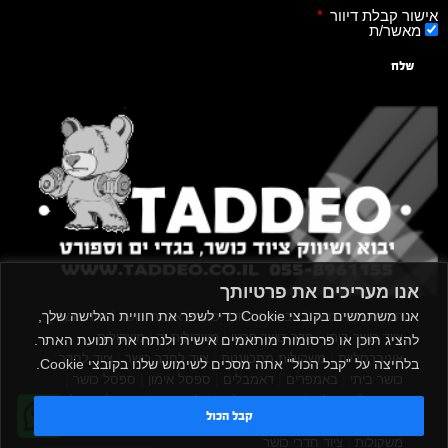
אישור קבלת דיוור
מאשר/ת
שלח
אנו מעריכים את פרטיותך
|
|
|
|
אנו משתמשים בקובצי Cookie כדי לשפר את חוויית הגלישה שלך,
הקמת חדר כושר
אביזרים לחדר כושר
אביזרי כושר
ציוד כושר
|
|
|
ציוד כושר ביתי
חדר כושר פרטי
משקולות יד
משקולות
להציג תוכן או פרסומות מותאמים אישית ולנתח את תנועת האתר.
|
|
|
אוניברסליות
משקולות מתכווננות
ציוד לחדר כושר
ציוד לחדר
בלחיצה על "קבל הכול" אתה מסכים לשימוש שלנו בקובצי Cookie.
|
|
|
|
|
כושר ביתי
באמפרים
דאמבלים
ספסל אימון
ספסל כושר
|
|
|
מעמד למשקולות
ספת משקולות
כלוב אימון
משקולת קטלבלס
קבל הכול
|
|
|
|
|
סטנד למשקולות
כלוב משקולות
ציוד ספורט
ספת כושר
|
משקולות
ציוד חדרי כושר