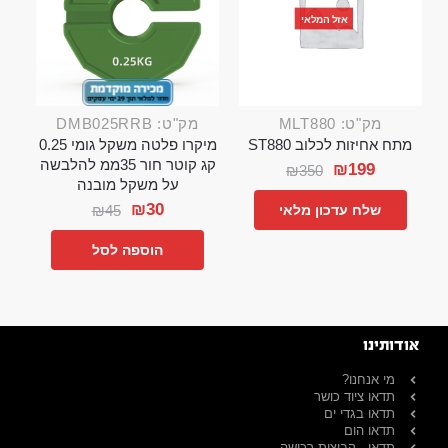
אזל המלאי
מק"ט: MLT880
מק"ט: DMB025RRB
מתח אחיזות לכלוב ST880
מיקרו פלטה משקל גומי 0.25
קג קוטר חור 35ממ להלבשה
₪
199
₪
350
על משקל מובנה
₪
30
₪
45
שלח עדכון מלאי
הוספה לסל
אודותינו
מי אנחנו?
תדאו ציוד כושר
תדאו בגדי ים
תדאו הום
תדאו - קבוצות רכישה