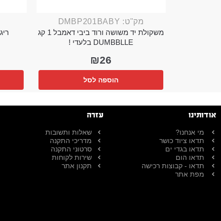
מק"ט: DMBP201BABY
משקולת יד משושה ורוד ביבי דאמבל 1 קג
ריג 
DUMBBLLE בלעדי !
₪
26
הוספה לסל
אודותינו
עזרה
מי אנחנו?
שאלות ותשובות
תדאו ציוד כושר
מדריכי התקנה
תדאו בגדי ים
סרטוני התקנה
תדאו הום
שירות לקוחות
תדאו - קבוצות רכישה
תקנון אתר
מפת אתר