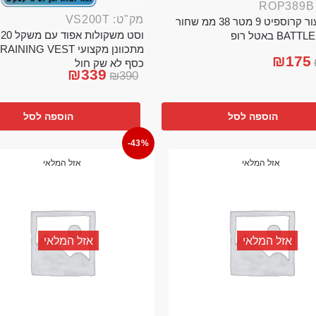
מק"ט: VS200T
חבל ניעור קרוספיט 9 מטר 38 ממ שחור
וס
BA באטל רופ
₪
175
כסף לא שק חול
₪
339
₪
390
הוספה לסל
הוספה לסל
-43%
אזל המלאי
אזל המלאי
אזל המלאי
אזל המלאי