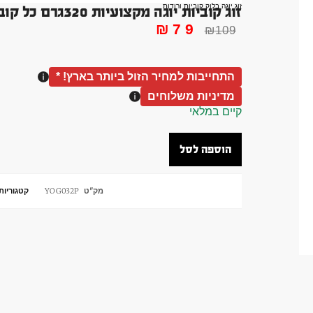
זוג יוגה בלוק קוביות ורודות
זוג קוביות יוגה מקצועיות 320גרם כל קובה. בלוק ורוד קוביה קלאסי
₪
79
₪
109
התחייבות למחיר הזול ביותר בארץ! *
מדיניות משלוחים
קיים במלאי
הוספה לסל
מק"ט
YOG032P
קטגוריות