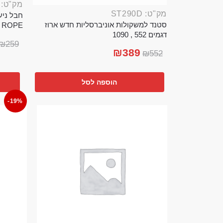
מק"ט: ROP389B
מק"ט: ST290D
סטנד למשקולות אוניברסליות חדש ארוז
TTLE ROPE
דגמים 552 , 1090
₪
259
₪
389
₪
552
הוספה לסל
-19%