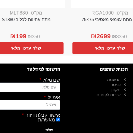
מק"ט: RGA1000
מק"ט: MLT880
מתח עצמאי מאסיבי 75×75
מתח אחיזות לכלוב ST880
₪
199
₪
2699
₪
350
₪
3350
שלח עדכון מלאי
שלח עדכון מלאי
תכנית שותפים
הרשמה לניוזלטר
הרשמה
שם מלא
כניסה
תקנון
שירות לקוחות
אימייל
אישור קבלת דיוור
מאשר/ת
שלח