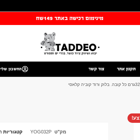
מינימום רכישה באתר 149שח
תקנון אתר
צור קשר
החשבון שלי
ע!
מק"ט
YOG032P
קטגוריות
ה