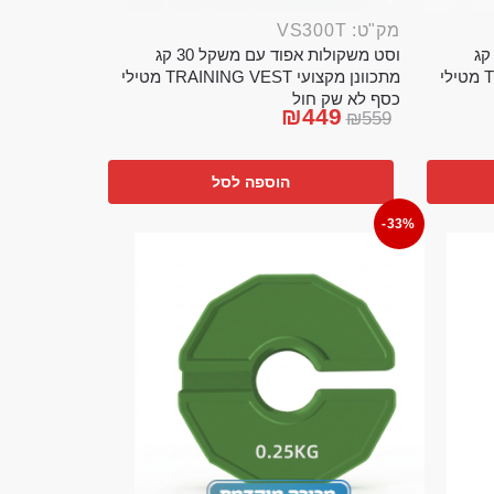
מק"ט: VS300T
ט משקולות אפוד עם משקל 20 קג
וסט משקולות אפוד עם משקל 30 קג
מתכוונן מקצועי TRAINING VEST מטילי
מתכוונן מקצועי TRAINING VEST מטילי
כסף לא שק חול
₪
449
₪
559
הוספה לסל
-33%