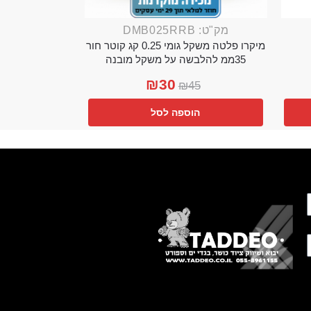
מק"ט: DMB025RRB
מיקרו פלטה משקל גומי 0.25 קג קוטר חור
35ממ להלבשה על משקל מובנה
₪
30
₪
45
הוספה לסל