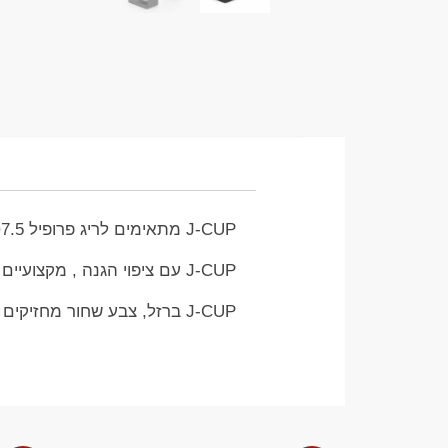
J-CUP מתאימים לריג פרופיל 7.5סמ על 7.5 סמ, קוטר חור 26ממ
J-CUP עם ציפוי הגנה , מקצועיים חזקים ויציבים
J-CUP ברזל, צבע שחור מחזיקים מוט עם עומסים גבוהים