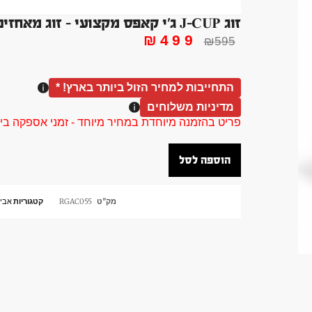
זוג J-CUP ג'י קאפס מקצועי – זוג מאחזים למוט – מתחבר לריג 75
₪
499
₪
595
התחייבות למחיר הזול ביותר בארץ! *
מדיניות משלוחים
פריט בהזמנה מיוחדת במחיר מיוחד - זמני אספקה בין 40 ל 90 ימי עסקים צור קשר 58961155
הוספה לסל
מק"ט
RGAC055
קטגוריות
אביזר