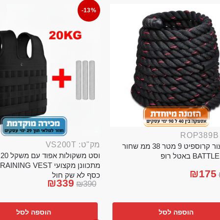
-13%
מק"ט: VS200T
חבל ניעור קרוספיט 9 מטר 38 ממ שחור
וס
BA באטל רופ
₪
175
כסף לא שק חול
₪
339
₪
390
הוספה לסל
הוספה לסל