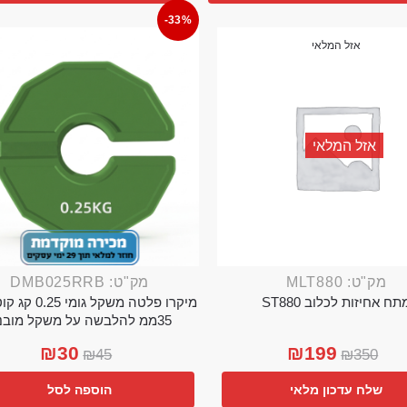
-33%
אזל המלאי
אזל המלאי
מק"ט: MLT880
מק"ט: DMB025RRB
תח אחיזות לכלוב ST880
מיקרו פלטה משקל גו
35ממ להלבשה על משקל מובנה
₪
30
₪
199
₪
45
₪
350
שלח עדכון מלאי
הוספה לסל