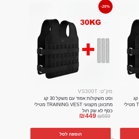
-20%
מק"ט: VS300T
ט משקולות אפוד עם משקל 20 קג
וסט משקולות אפוד עם משקל 30 קג
מתכוונן מקצועי TRAINING VEST מטילי
מתכוונן מקצועי TRAINING VEST מטילי
כסף לא שק חול
₪
449
₪
559
הוספה לסל