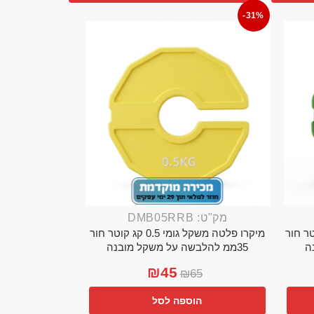
-31%
מק"ט: DMB05RRB
מי 0.25 קג קוטר חור
מיקרו פלטה משקל גומי 0.5 קג קוטר חור
35ממ להלבשה על משקל מובנה
₪
45
₪
65
הוספה לסל