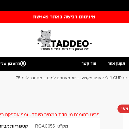
מינימום רכישה באתר 149שח
תקנון אתר
צור קשר
החשבון שלי
זוג J-CUP ג'י קאפס מקצועי – זוג מאחזים למוט – מתחבר לריג 75
ע!
פריט בהזמנה מיוחדת במחיר מיוחד - זמני אספקה בין 40 ל 90 ימי עסקים צור קשר 58961155
מק"ט
RGAC055
קטגוריות
אביזרים