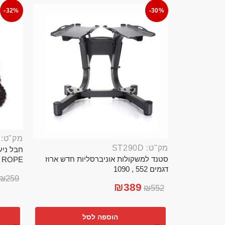
-32%
-30%
מק"ט: ROP389B
מק"ט: ST290D
סטנד למשקולות אוניברסליות חדש ארוז
TTLE ROPE
דגמים 552 , 1090
₪
259
₪
389
₪
552
הוספה לסל