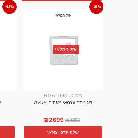
-43%
-19%
אזל המלאי
אזל המלאי
מק"ט: RGA1000
ריג מתח עצמאי מאסיבי 75×75
מ
₪
2699
₪
3350
שלח עדכון מלאי