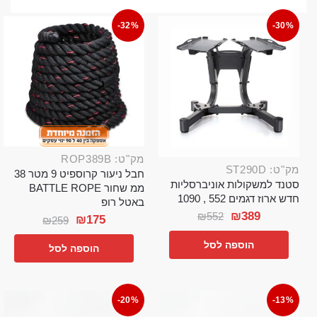
-32%
-30%
מק"ט: ROP389B
מק"ט: ST290D
חבל ניעור קרוספיט 9 מטר 38
סטנד למשקולות אוניברסליות
ממ שחור BATTLE ROPE
חדש ארוז דגמים 552 , 1090
באטל רופ
₪
389
₪
552
₪
175
₪
259
הוספה לסל
הוספה לסל
-20%
-13%