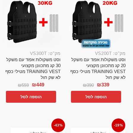
מק"ט: VS200T
מק"ט: VS300T
וסט משקולות אפוד עם משקל
וסט משקולות אפוד עם משקל
20 קג מתכוונן מקצועי
30 קג מתכוונן מקצועי
TRAINING VEST מטילי כסף
TRAINING VEST מטילי כסף
לא שק חול
לא שק חול
₪
449
₪
339
₪
559
₪
390
הוספה לסל
הוספה לסל
-43%
-19%