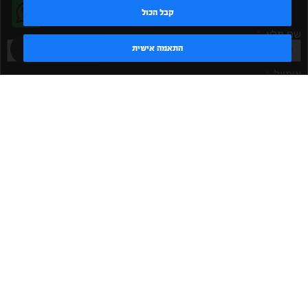
הרשמה לניוזלטר
קבל הכול
שם מלא
טדי - נציג AI
התאמה אישית
אימייל
אישור קבלת דיוור
מאשר/ת
שלח