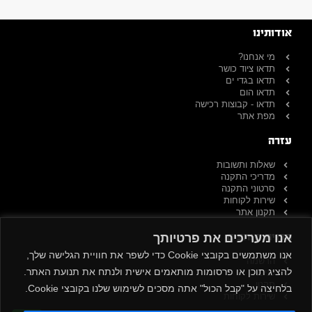
אודותינו
מי אנחנו?
תדאו ציוד כושר
תדאו בגדי ים
תדאו הום
תדאו - קבוצות רכישה
מפת אתר
עזרה
שאלות ותשובות
מדריכי התקנה
סרטוני התקנה
שירות לקוחות
תקנון אתר
תכנית שותפים
אנו מעריכים את פרטיותך
אנו משתמשים בקובצי Cookie כדי לשפר את חוויית הגלישה שלך,
הרשמה
להציג תוכן או פרסומות מותאמים אישית ולנתח את תנועת האתר.
כניסה
תקנון
בלחיצה על "קבל הכול" אתה מסכים לשימוש שלנו בקובצי Cookie.
שירות לקוחות