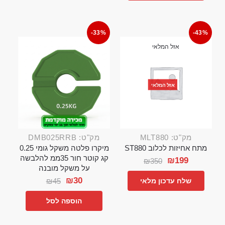
-33%
-43%
אזל המלאי
אזל המלאי
מק"ט: MLT880
מק"ט: DMB025RRB
מתח אחיזות לכלוב ST880
מיקרו פלטה משקל גומי 0.25
קג קוטר חור 35ממ להלבשה
₪
199
₪
350
על משקל מובנה
₪
30
₪
45
שלח עדכון מלאי
הוספה לסל