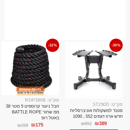
-32%
-30%
מק"ט: ROP389B
מק"ט: ST290D
חבל ניעור קרוספיט 9 מטר 38
סטנד למשקולות אוניברסליות
ממ שחור BATTLE ROPE
חדש ארוז דגמים 552 , 1090
באטל רופ
₪
389
₪
552
₪
175
₪
259