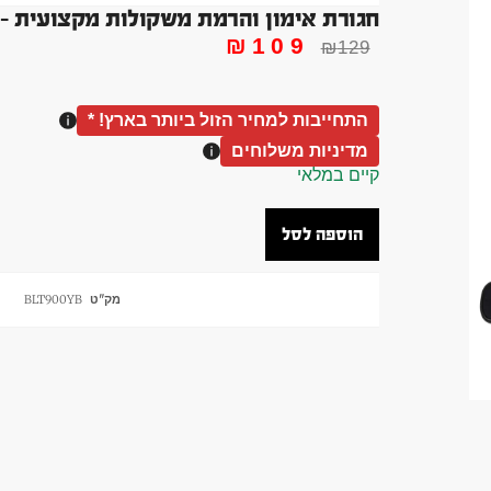
חגורת אימון והרמת משקולות מקצועית –
₪
109
₪
129
התחייבות למחיר הזול ביותר בארץ! *
מדיניות משלוחים
קיים במלאי
הוספה לסל
מק"ט
BLT900YB