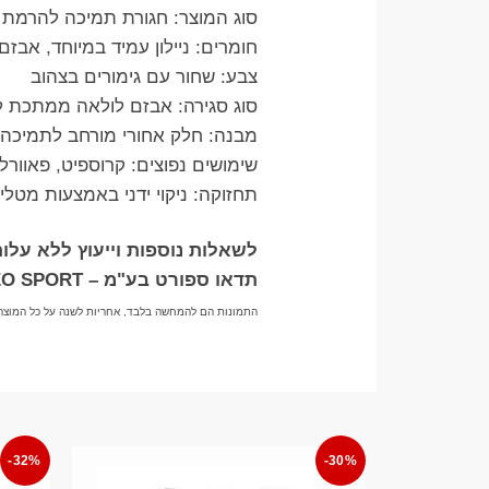
​סוג המוצר: חגורת תמיכה להרמת משקולות ואימו
​חומרים: ניילון עמיד במיוחד, אבזם מת
​צבע: שחור עם גימורים בצהוב
​סוג סגירה: אבזם לולאה ממתכת ל
​מבנה: חלק אחורי מורחב לתמיכה 
​שימושים נפוצים: קרוספיט, פאוורל
​תחזוקה: ניקוי ידני באמצעות מטלית
לשאלות נוספות וייעוץ ללא עלות בוואטצ
תדאו ספורט בע"מ – TADDEO SPORT
התמונות הם להמחשה בלבד, אחריות לשנה על כל המוצר
-32%
-30%