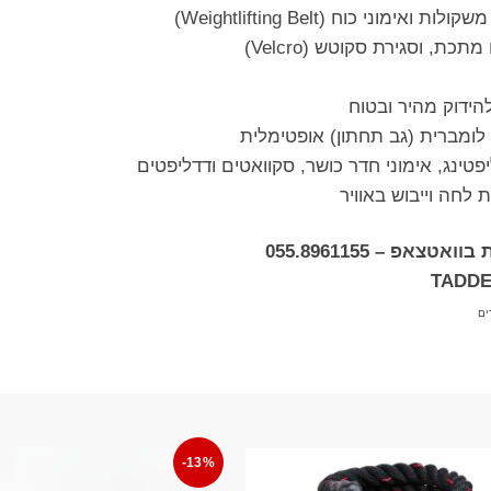
ני כוח (Weightlifting Belt)
כת, וסגירת סקוטש (Velcro)
הידוק מהיר ובטוח
לומברית (גב תחתון) אופטימלית
יפטינג, אימוני חדר כושר, סקוואטים ודדליפטים
 לחה וייבוש באוויר
אפ – 055.8961155
ים
-13%