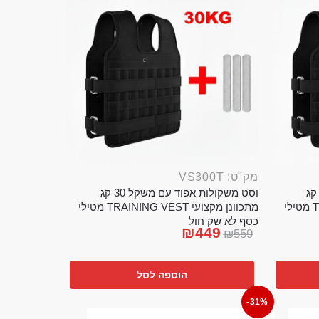
מק"ט: VS300T
ט משקולות אפוד עם משקל 20 קג
וסט משקולות אפוד עם משקל 30 קג
מתכוונן מקצועי TRAINING VEST מטילי
מתכוונן מקצועי TRAINING VEST מטילי
כסף לא שק חול
₪
449
₪
559
הוספה לסל
-31%