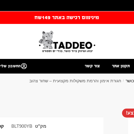
מינימום רכישה באתר 149שח
תקנון אתר
צור קשר
החשבון שלי
כושר
חגורת אימון והרמת משקולות מקצועית – שחור צהוב
/
ע!
מק"ט
BLT900YB
קט