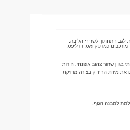
לגב התחתון ולשרירי הליבה.
מורכבים כמו סקוואט, דדליפט,
י בגוון שחור צהוב אופנתי. הודות
רצועת סקוטש (Velcro) רחבה, ניתן להתאים את מידת ההידוק בצורה מדויקת
למת למבנה הגוף.