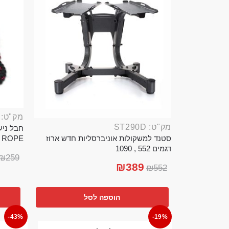
מק"ט: ROP389B
מק"ט: ST290D
סטנד למשקולות אוניברסליות חדש ארוז
TTLE ROPE
דגמים 552 , 1090
₪
259
₪
389
₪
552
הוספה לסל
-43%
-19%