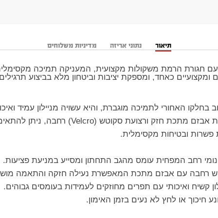
תיאור
נתוני אריזה
מדיניות משלוחים
עם חגורת הרמת משקולות מקצועית, המעניקה תמיכה מקסימלית 
ומקצועיים כאחד, ומספקת יציבות וביטחון מלא בביצוע תרגילים 
ב בחלקו האחורי לתמיכה מוגברת, והיא עשויה מניילון עמיד ואיכות
למערכת סגירה מתקדמת המשלבת אבזם מתכת חזק ו
 פשרות ובטיחות מקסימלית.
נומי רחב המפחית עומס מהגב התחתון ומסייע במניעת פציעות.
וטש רחבה עם אבזם מתכת המאפשרת נעילה חזקה והתאמה מוש
לון קשיח ואיכותי עם תפרים מחוזקים לעמידות בעומסים גבוהים.
נע חיכוך או לחץ לא נעים בזמן האימון.