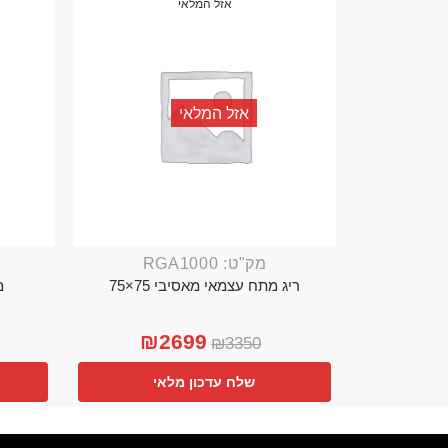
אזל המלאי
אזל המלאי
מק"ט: RGA1000
ריג מתח עצמאי מאסיבי 75×75
מ
₪
2699
₪
3350
שלח עדכון מלאי