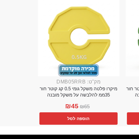
מק"ט: DMB05RRB
מי 0.25 קג קוטר חור
מיקרו פלטה משקל גומי 0.5 קג קוטר חור
35ממ להלבשה על משקל מובנה
₪
45
₪
65
הוספה לסל