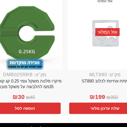
אזל המלאי
אזל המלאי
מק"ט: MLT880
מק"ט: DMB025RRB
תח אחיזות לכלוב ST880
מיקרו פלטה משקל גו
35ממ להלבשה על משקל מובנה
₪
30
₪
199
₪
45
₪
350
שלח עדכון מלאי
הוספה לסל