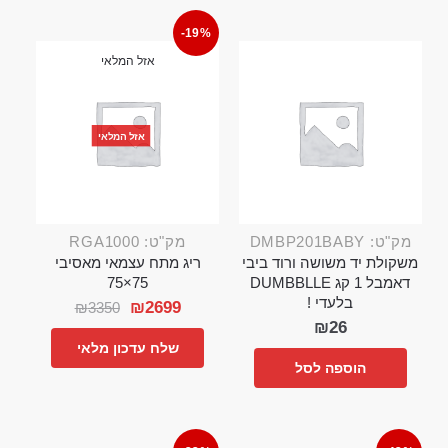
-19%
אזל המלאי
אזל המלאי
מק"ט: DMBP201BABY
מק"ט: RGA1000
משקולת יד משושה ורוד ביבי
ריג מתח עצמאי מאסיבי
דאמבל 1 קג DUMBBLLE
75×75
בלעדי !
₪
2699
₪
3350
₪
26
שלח עדכון מלאי
הוספה לסל