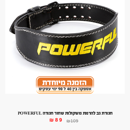
חגורת גב להרמת משקולות שחור חגורה POWERFUL
₪
89
₪
109