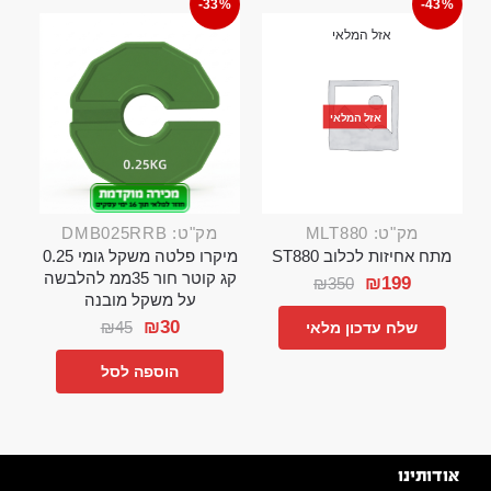
-33%
-43%
אזל המלאי
אזל המלאי
מק"ט: MLT880
מק"ט: DMB025RRB
מתח אחיזות לכלוב ST880
מיקרו פלטה משקל גומי 0.25
קג קוטר חור 35ממ להלבשה
₪
199
₪
350
על משקל מובנה
₪
30
₪
45
שלח עדכון מלאי
הוספה לסל
אודותינו