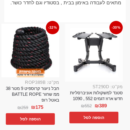
מתאים לעבודה באימון בבית , בסטודיו וגם לחדר כושר.
-32%
-30%
מק"ט: ROP389B
מק"ט: ST290D
חבל ניעור קרוספיט 9 מטר 38
סטנד למשקולות אוניברסליות
ממ שחור BATTLE ROPE
חדש ארוז דגמים 552 , 1090
באטל רופ
₪
389
₪
552
₪
175
₪
259
הוספה לסל
הוספה לסל