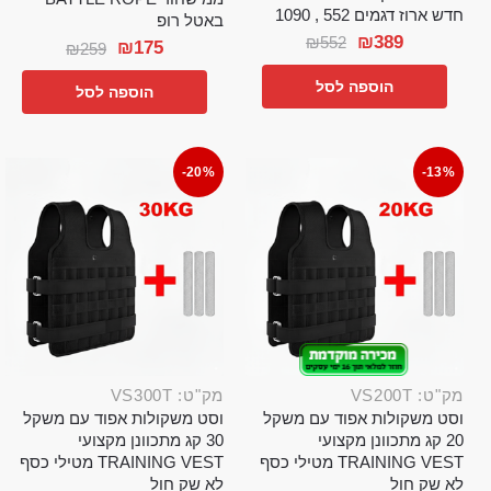
חדש ארוז דגמים 552 , 1090
באטל רופ
₪
389
₪
552
₪
175
₪
259
הוספה לסל
הוספה לסל
-20%
-13%
מק"ט: VS200T
מק"ט: VS300T
וסט משקולות אפוד עם משקל
וסט משקולות אפוד עם משקל
20 קג מתכוונן מקצועי
30 קג מתכוונן מקצועי
TRAINING VEST מטילי כסף
TRAINING VEST מטילי כסף
לא שק חול
לא שק חול