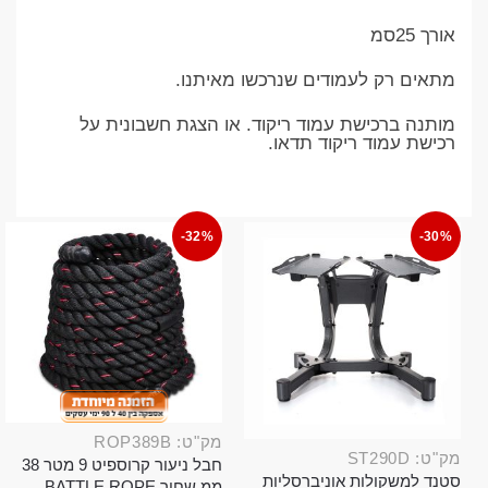
אורך 25סמ
מתאים רק לעמודים שנרכשו מאיתנו.
מותנה ברכישת עמוד ריקוד. או הצגת חשבונית על
רכישת עמוד ריקוד תדאו.
-32%
-30%
מק"ט: ROP389B
מק"ט: ST290D
חבל ניעור קרוספיט 9 מטר 38
סטנד למשקולות אוניברסליות
ממ שחור BATTLE ROPE