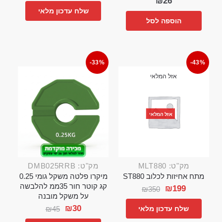
₪
26
שלח עדכון מלאי
הוספה לסל
-33%
-43%
אזל המלאי
אזל המלאי
מק"ט: MLT880
מק"ט: DMB025RRB
מתח אחיזות לכלוב ST880
מיקרו פלטה משקל גומי 0.25
קג קוטר חור 35ממ להלבשה
₪
199
₪
350
על משקל מובנה
₪
30
₪
45
שלח עדכון מלאי