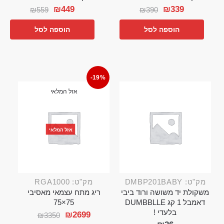
₪
449
₪
339
₪
559
₪
390
הוספה לסל
הוספה לסל
-19%
אזל המלאי
אזל המלאי
מק"ט: DMBP201BABY
מק"ט: RGA1000
משקולת יד משושה ורוד ביבי
ריג מתח עצמאי מאסיבי
דאמבל 1 קג DUMBBLLE
75×75
בלעדי !
₪
2699
₪
3350