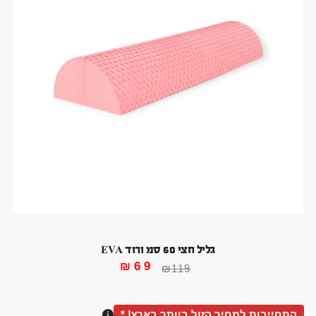
גליל חצי 60 סמ ורוד EVA
₪
69
₪
119
התחייבות למחיר הזול ביותר בארץ! *