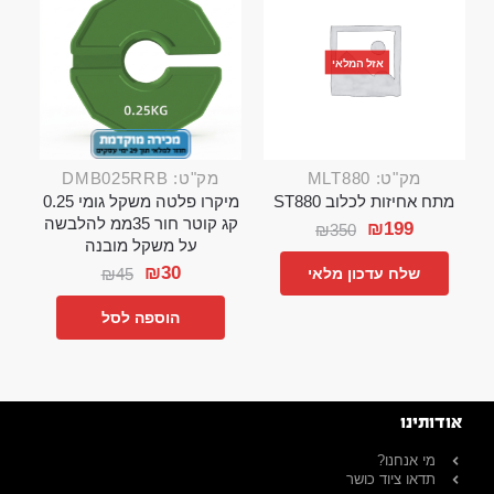
אזל המלאי
מק"ט: MLT880
מק"ט: DMB025RRB
מתח אחיזות לכלוב ST880
מיקרו פלטה משקל גומי 0.25
קג קוטר חור 35ממ להלבשה
₪
199
₪
350
על משקל מובנה
₪
30
₪
45
שלח עדכון מלאי
הוספה לסל
אודותינו
מי אנחנו?
תדאו ציוד כושר