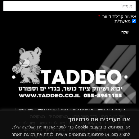
אישור קבלת דיוור
מאשר/ת
שלח
|
|
|
|
הקמת חדר כושר
אביזרים לחדר כושר
אביזרי כושר
ציוד כושר
|
|
|
ציוד כושר ביתי
חדר כושר פרטי
משקולות יד
משקולות
אנו מעריכים את פרטיותך
|
|
|
אוניברסליות
משקולות מתכווננות
ציוד לחדר כושר
ציוד לחדר
אנו משתמשים בקובצי Cookie כדי לשפר את חוויית הגלישה שלך,
|
|
|
|
|
כושר ביתי
באמפרים
דאמבלים
ספסל אימון
ספסל כושר
להציג תוכן או פרסומות מותאמים אישית ולנתח את תנועת האתר.
|
|
|
מעמד למשקולות
ספת משקולות
כלוב אימון
משקולת קטלבלס