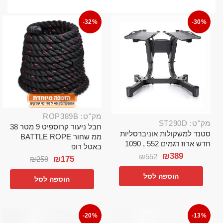
-32%
-30%
מק"ט: ROP389B
מק"ט: ST290D
חבל ניעור קרוספיט 9 מטר 38
סטנד למשקולות אוניברסליות
ממ שחור BATTLE ROPE
חדש ארוז דגמים 552 , 1090
באטל רופ
₪
389
₪
552
₪
175
₪
259
הוספה לסל
הוספה לסל
-20%
-13%