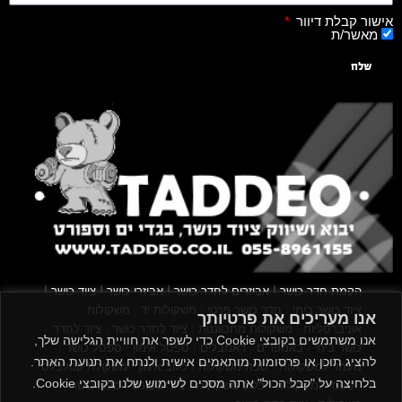
אישור קבלת דיוור
מאשר/ת
שלח
|
|
|
|
הקמת חדר כושר
אביזרים לחדר כושר
אביזרי כושר
ציוד כושר
|
|
|
ציוד כושר ביתי
חדר כושר פרטי
משקולות יד
משקולות
אנו מעריכים את פרטיותך
|
|
|
אוניברסליות
משקולות מתכווננות
ציוד לחדר כושר
ציוד לחדר
אנו משתמשים בקובצי Cookie כדי לשפר את חוויית הגלישה שלך,
|
|
|
|
|
כושר ביתי
באמפרים
דאמבלים
ספסל אימון
ספסל כושר
להציג תוכן או פרסומות מותאמים אישית ולנתח את תנועת האתר.
|
|
|
מעמד למשקולות
ספת משקולות
כלוב אימון
משקולת קטלבלס
בלחיצה על "קבל הכול" אתה מסכים לשימוש שלנו בקובצי Cookie.
|
|
|
|
|
סטנד למשקולות
כלוב משקולות
ציוד ספורט
ספת כושר