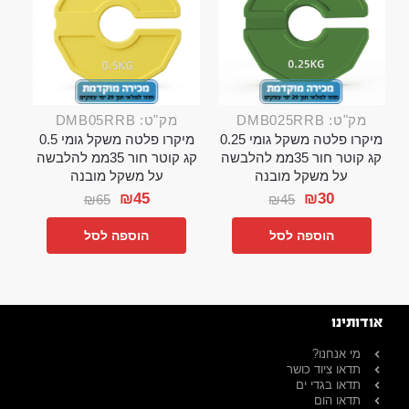
מק"ט: DMB025RRB
מק"ט: DMB05RRB
מיקרו פלטה משקל גומי 0.25
מיקרו פלטה משקל גומי 0.5
קג קוטר חור 35ממ להלבשה
קג קוטר חור 35ממ להלבשה
על משקל מובנה
על משקל מובנה
₪
45
₪
30
₪
65
₪
45
הוספה לסל
הוספה לסל
אודותינו
מי אנחנו?
תדאו ציוד כושר
תדאו בגדי ים
תדאו הום