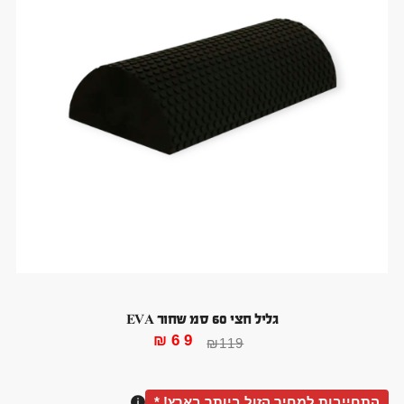
גליל חצי 60 סמ שחור EVA
₪
69
₪
119
התחייבות למחיר הזול ביותר בארץ! *