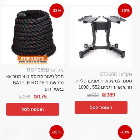
-32%
-30%
מק"ט: ROP389B
מק"ט: ST290D
חבל ניעור קרוספיט 9 מטר 38
סטנד למשקולות אוניברסליות
ממ שחור BATTLE ROPE
חדש ארוז דגמים 552 , 1090
באטל רופ
₪
389
₪
552
₪
175
₪
259
הוספה לסל
הוספה לסל
-20%
-13%