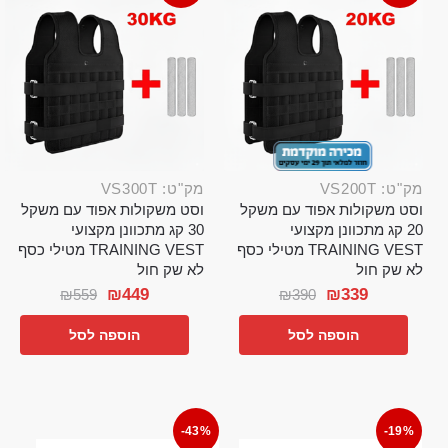
מק"ט: VS200T
מק"ט: VS300T
וסט משקולות אפוד עם משקל
וסט משקולות אפוד עם משקל
20 קג מתכוונן מקצועי
30 קג מתכוונן מקצועי
TRAINING VEST מטילי כסף
TRAINING VEST מטילי כסף
לא שק חול
לא שק חול
₪
449
₪
339
₪
559
₪
390
הוספה לסל
הוספה לסל
-43%
-19%