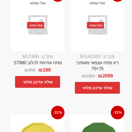
אזל המלאי
אזל המלאי
אזל המלאי
אזל המלאי
מק"ט: RGA1000
מק"ט: MLT880
ריג מתח עצמאי מאסיבי
מתח אחיזות לכלוב ST880
75×75
₪
199
₪
350
₪
2699
₪
3350
שלח עדכון מלאי
שלח עדכון מלאי
-31%
-33%