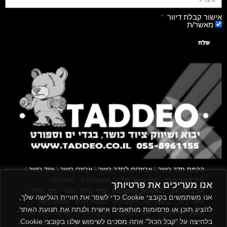
אישור קבלת דיוור
מאשר/ת
שלח
|
|
|
|
הקמת חדר כושר
אביזרים לחדר כושר
אביזרי כושר
ציוד כושר
|
|
|
ציוד כושר ביתי
חדר כושר פרטי
משקולות יד
משקולות
אנו מעריכים את פרטיותך
|
|
|
אוניברסליות
משקולות מתכווננות
ציוד לחדר כושר
ציוד לחדר
אנו משתמשים בקובצי Cookie כדי לשפר את חוויית הגלישה שלך,
|
|
|
|
|
כושר ביתי
באמפרים
דאמבלים
ספסל אימון
ספסל כושר
להציג תוכן או פרסומות מותאמים אישית ולנתח את תנועת האתר.
|
|
|
מעמד למשקולות
ספת משקולות
כלוב אימון
משקולת קטלבלס
בלחיצה על "קבל הכול" אתה מסכים לשימוש שלנו בקובצי Cookie.
|
|
|
|
|
סטנד למשקולות
כלוב משקולות
ציוד ספורט
ספת כושר