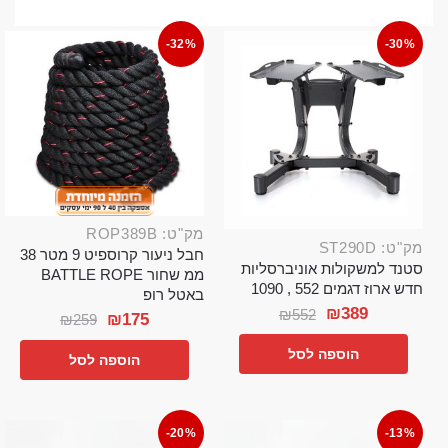
-32%
-30%
מק"ט: ROP389B
מק"ט: ST290D
חבל ניעור קרוספיט 9 מטר 38
סטנד למשקולות אוניברסליות
ממ שחור BATTLE ROPE
חדש ארוז דגמים 552 , 1090
באטל רופ
₪
389
₪
552
₪
175
₪
259
הוספה לסל
הוספה לסל
-20%
-13%