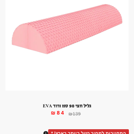
גליל חצי 90 סמ ורוד EVA
₪
84
₪
139
התחייבות למחיר הזול ביותר בארץ! *