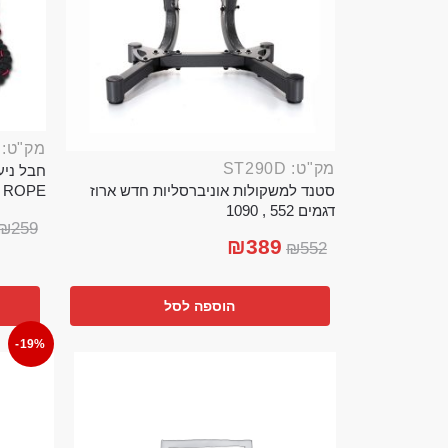
מק"ט: ROP389B
מק"ט: ST290D
סטנד למשקולות אוניברסליות חדש ארוז
TTLE ROPE
דגמים 552 , 1090
₪
259
₪
389
₪
552
הוספה לסל
-19%