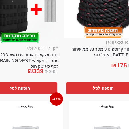
מק"ט: VS200T
חבל ניעור קרוספיט 9 מטר 38 ממ שחור
וס
BA באטל רופ
₪
175
כסף לא שק חול
₪
339
₪
390
הוספה לסל
הוספה לסל
-43%
אזל המלאי
אזל המלאי