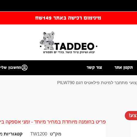
מינימום רכישה באתר 149שח
תקנון אתר
צור קשר
החשבון שלי
עי מתחבר למיטת פילאטיס דגם PILW790
ע!
פריט בהזמנה מיוחדת במחיר מיוחד - זמני אספקה בין 40 ל 90 ימי עסקים צור קשר 58961155
מק"ט
TW1200
קטגוריות
מי