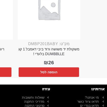
מק"ט: DMBP201BABY
משקולת יד משושה ורוד ביבי דאמבל 1 קג
ריג 
DUMBBLLE בלעדי !
₪
26
הוספה לסל
אודותינו
עזרה
מי אנחנו?
שאלות ותשובות
תדאו ציוד כושר
מדריכי התקנה
תדאו בגדי ים
סרטוני התקנה