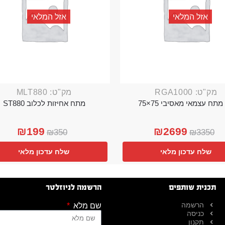
אזל המלאי
אזל המלאי
מק"ט: RGA1000
מק"ט: MLT880
מתח עצמאי מאסיבי 75×75
מתח אחיזות לכלוב ST880
₪
199
₪
2699
₪
350
₪
3350
שלח עדכון מלאי
שלח עדכון מלאי
תכנית שותפים
הרשמה לניוזלטר
הרשמה
שם מלא
כניסה
תקנון