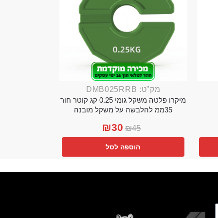
מק"ט: DMB025RRB
מיקרו פלטה משקל גומי 0.25 קג קוטר חור
35ממ להלבשה על משקל מובנה
₪
30
₪
45
הוספה לסל