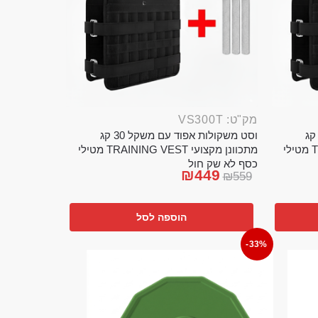
מק"ט: VS300T
ט משקולות אפוד עם משקל 20 קג
וסט משקולות אפוד עם משקל 30 קג
מתכוונן מקצועי TRAINING VEST מטילי
מתכוונן מקצועי TRAINING VEST מטילי
כסף לא שק חול
₪
449
₪
559
הוספה לסל
-33%