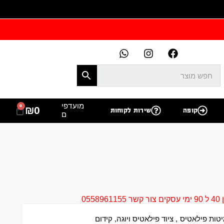
מועדפי
0
₪
0
קופה
שירות לקוחות
ם
05
טות פילאטיס
,
ציוד פילאטיס ויוגה
,
קידום