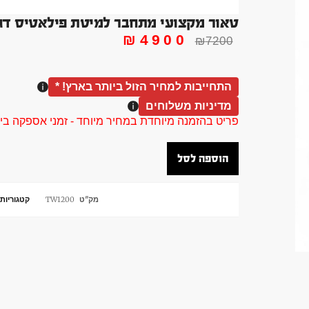
טאור מקצועי מתחבר למיטת פילאטיס דגם LW790
₪
4900
₪
7200
התחייבות למחיר הזול ביותר בארץ! *
מדיניות משלוחים
פריט בהזמנה מיוחדת במחיר מיוחד - זמני אספקה בין 40 ל 90 ימי עסקים צור קשר 58961155
הוספה לסל
מק"ט
TW1200
קטגוריות