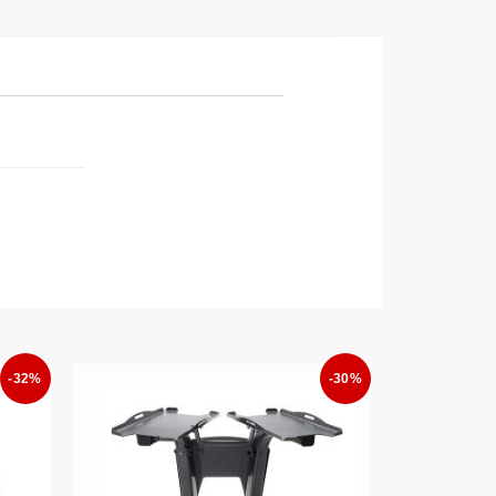
-32%
-30%