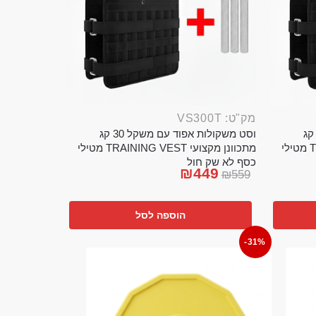
מק"ט: VS300T
ט משקולות אפוד עם משקל 20 קג
וסט משקולות אפוד עם משקל 30 קג
מתכוונן מקצועי TRAINING VEST מטילי
מתכוונן מקצועי TRAINING VEST מטילי
כסף לא שק חול
₪
449
₪
559
הוספה לסל
-31%