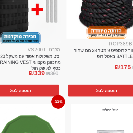
מק"ט: VS200T
חבל ניעור קרוספיט 9 מטר 38 ממ שחור
וס
BA באטל רופ
₪
175
כסף לא שק חול
₪
339
₪
390
הוספה לסל
הוספה לסל
-33%
אזל המלאי