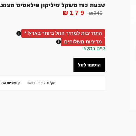
טבעת כוח משקל סיליקון פילאטיס מעוצבת ורוד
₪
179
₪
249
התחייבות למחיר הזול ביותר בארץ! *
מדיניות משלוחים
קיים במלאי
הוספה לסל
מק"ט
DMBCP3KG
קטגוריות
המחל