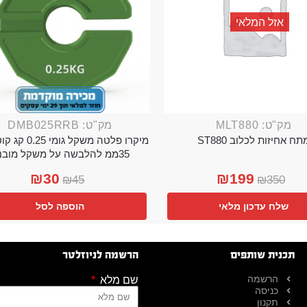
אזל המלאי
מק"ט: MLT880
מק"ט: DMB025RRB
תח אחיזות לכלוב ST880
מיקרו פלטה משקל גו
35ממ להלבשה על משקל מובנה
₪
30
₪
199
₪
45
₪
350
שלח עדכון מלאי
הוספה לסל
תכנית שותפים
הרשמה לניוזלטר
הרשמה
שם מלא
כניסה
תקנון