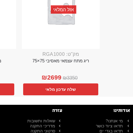
אזל המלאי
מק"ט: RGA1000
ריג מתח עצמאי מאסיבי 75×75
מ
₪
2699
₪
3350
שלח עדכון מלאי
אודותינו
עזרה
מי אנחנו?
שאלות ותשובות
תדאו ציוד כושר
מדריכי התקנה
תדאו בגדי ים
סרטוני התקנה