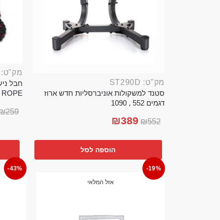
מק"ט: ROP389B
מק"ט: ST290D
סטנד למשקולות אוניברסליות חדש ארוז
TTLE ROPE
דגמים 552 , 1090
₪
259
₪
389
₪
552
הוספה לסל
-43%
-19%
אזל המלאי