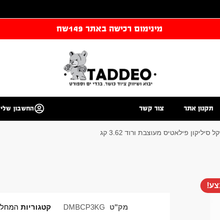
מינימום רכישה באתר 149שח
תקנון אתר
צור קשר
החשבון שלי
יליקון פילאטיס מעוצבת ורוד 3.62 קג
ע!
מק"ט
DMBCP3KG
קטגוריות
המחלק