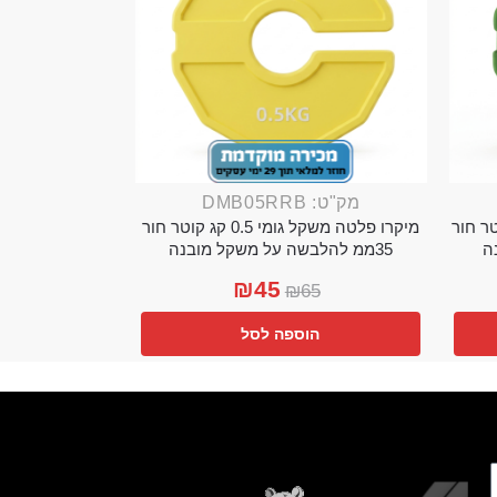
מק"ט: DMB05RRB
מי 0.25 קג קוטר חור
מיקרו פלטה משקל גומי 0.5 קג קוטר חור
35ממ להלבשה על משקל מובנה
₪
45
₪
65
הוספה לסל