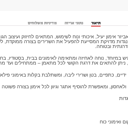
תיאור
נתוני אריזה
מדיניות משלוחים
יזר אימון יעיל, איכותי ונוח לשימוש, המתאים לחיזוק ועיצוב הגו
דות מדויקת המסייעת להפעיל את השרירים בצורה ממוקדת, לש
דרגתית ובטוחה.
ש במיוחד, נוחה לאחיזה ומתאימה לאימונים בבית, בסטודיו, בחדר
 ניתן להתאים את דרגת הקושי לכל מתאמן – ממתחילים ועד מת
דיים, כתפיים, בטן ושרירי ליבה, ומשתלבת בקלות באימוני פילאטי
חסון, ומאפשרת להוסיף אתגר וגיוון לכל אימון בצורה פשוטה ו
דות
ם ואימוני כוח