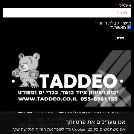
אימייל
אישור קבלת דיוור
מאשר/ת
שלח
|
|
|
|
הקמת חדר כושר
אביזרים לחדר כושר
אביזרי כושר
ציוד כושר
|
|
|
ציוד כושר ביתי
חדר כושר פרטי
משקולות יד
משקולות
אנו מעריכים את פרטיותך
|
|
|
אוניברסליות
משקולות מתכווננות
ציוד לחדר כושר
ציוד לחדר
אנו משתמשים בקובצי Cookie כדי לשפר את חוויית הגלישה שלך,
|
|
|
|
|
כושר ביתי
באמפרים
דאמבלים
ספסל אימון
ספסל כושר