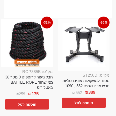
-32%
-30%
מק"ט: ROP389B
מק"ט: ST290D
חבל ניעור קרוספיט 9 מטר 38
סטנד למשקולות אוניברסליות
ממ שחור BATTLE ROPE
חדש ארוז דגמים 552 , 1090
באטל רופ
₪
389
₪
552
₪
175
₪
259
הוספה לסל
הוספה לסל