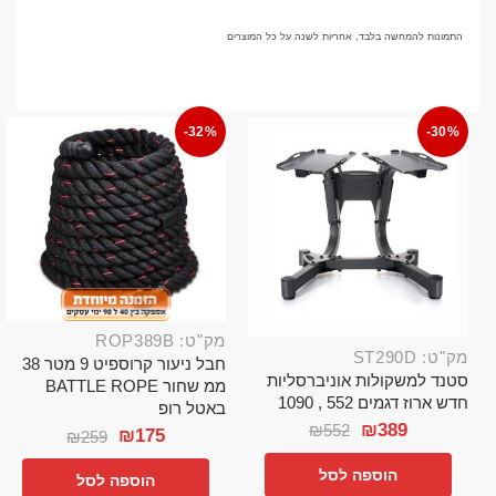
התמונות להמחשה בלבד, אחריות לשנה על כל המוצרים
-32%
-30%
מק"ט: ROP389B
מק"ט: ST290D
חבל ניעור קרוספיט 9 מטר 38
סטנד למשקולות אוניברסליות
ממ שחור BATTLE ROPE
חדש ארוז דגמים 552 , 1090
באטל רופ
₪
389
₪
552
₪
175
₪
259
הוספה לסל
הוספה לסל