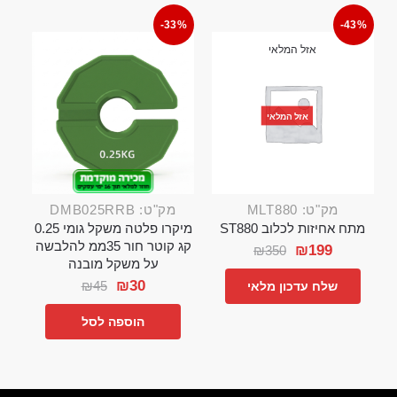
-33%
-43%
אזל המלאי
אזל המלאי
מק"ט: MLT880
מק"ט: DMB025RRB
מתח אחיזות לכלוב ST880
מיקרו פלטה משקל גומי 0.25
קג קוטר חור 35ממ להלבשה
₪
199
₪
350
על משקל מובנה
₪
30
₪
45
שלח עדכון מלאי
הוספה לסל