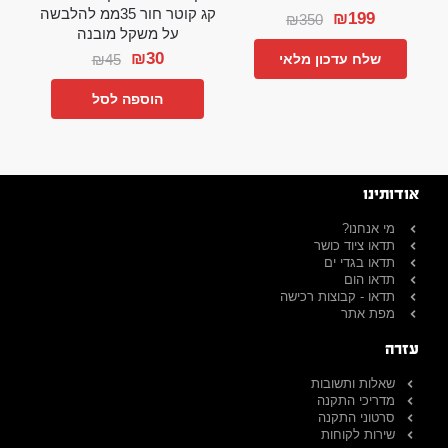
קג קוטר חור 35ממ להלבשה
₪
199
₪
350
על משקל מובנה
₪
30
₪
45
שלח עדכון מלאי
הוספה לסל
אודותינו
מי אנחנו?
תדאו ציוד כושר
תדאו בגדי ים
תדאו הום
תדאו - קבוצות רכישה
מפת אתר
עזרה
שאלות ותשובות
מדריכי התקנה
סרטוני התקנה
שירות לקוחות