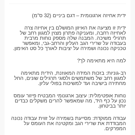
ידית אחיזה ארגונומית – דגם ביניים (32 ס"מ)
​ידית זו מציעה את האיזון המושלם בין אחיזה צרה
לאחיזה רחבה, ומעניקה פתרון מצוין למגוון רחב של
תרגילי משיכה. המבנה שלה מספק נוחות מרבית
בעבודה על שרירי הגב העליון והרחב-גבי, ומאפשר
טכניקה נכונה ושמירה על יציבות לאורך כל סט האימון.
​למה היא מתאימה לך?
​רב-גוניות: בזכות המידה המאוזנת, הידית מתאימה
למגוון רחב של משתמשים ולסוגי תרגילים שונים, החל
מחתירה בישיבה ועד למשיכות בפולי עליון.
​נוחות אופטימלית: עיצוב ארגונומי המבטיח פיזור עומס
נכון על כף היד, מה שמאפשר להרים משקלים כבדים
יותר בביטחון.
​עבודה ממוקדת: מסייעת בשמירה על זווית עבודה נכונה
המבודדת את שרירי הגב ומקטינה את העומס על
המפרקים.