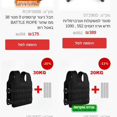
מק"ט: ROP389B
מק"ט: ST290D
חבל ניעור קרוספיט 9 מטר 38
סטנד למשקולות אוניברסליות
ממ שחור BATTLE ROPE
חדש ארוז דגמים 552 , 1090
באטל רופ
₪
389
₪
552
₪
175
₪
259
הוספה לסל
הוספה לסל
-20%
-13%
מק"ט: VS200T
מק"ט: VS300T