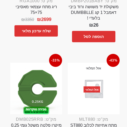
מק"ט: DMBP201BABY
מק"ט: RGA1000
משקולת יד משושה ורוד ביבי
ריג מתח עצמאי מאסיבי
דאמבל 1 קג DUMBBLLE
75×75
בלעדי !
₪
2699
₪
3350
₪
26
שלח עדכון מלאי
הוספה לסל
-33%
-43%
אזל המלאי
אזל המלאי
מק"ט: MLT880
מק"ט: DMB025RRB
מתח אחיזות לכלוב ST880
מיקרו פלטה משקל גומי 0.25