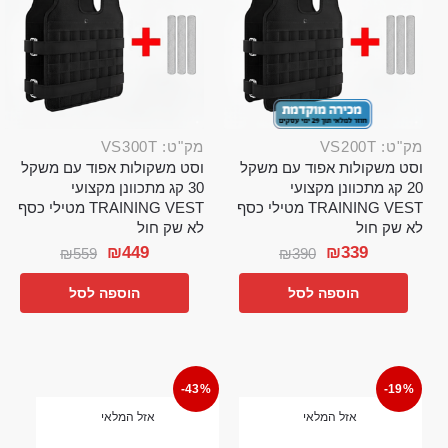
מק"ט: VS200T
מק"ט: VS300T
וסט משקולות אפוד עם משקל
וסט משקולות אפוד עם משקל
20 קג מתכוונן מקצועי
30 קג מתכוונן מקצועי
TRAINING VEST מטילי כסף
TRAINING VEST מטילי כסף
לא שק חול
לא שק חול
₪
449
₪
339
₪
559
₪
390
הוספה לסל
הוספה לסל
-43%
-19%
אזל המלאי
אזל המלאי