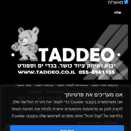
מאשר/ת
שלח
|
|
|
|
הקמת חדר כושר
אביזרים לחדר כושר
אביזרי כושר
ציוד כושר
|
|
|
ציוד כושר ביתי
חדר כושר פרטי
משקולות יד
משקולות
אנו מעריכים את פרטיותך
|
|
|
אוניברסליות
משקולות מתכווננות
ציוד לחדר כושר
ציוד לחדר
אנו משתמשים בקובצי Cookie כדי לשפר את חוויית הגלישה שלך,
|
|
|
|
|
כושר ביתי
באמפרים
דאמבלים
ספסל אימון
ספסל כושר
להציג תוכן או פרסומות מותאמים אישית ולנתח את תנועת האתר.
|
|
|
מעמד למשקולות
ספת משקולות
כלוב אימון
משקולת קטלבלס
בלחיצה על "קבל הכול" אתה מסכים לשימוש שלנו בקובצי Cookie.
|
|
|
|
|
סטנד למשקולות
כלוב משקולות
ציוד ספורט
ספת כושר
|
משקולות
ציוד חדרי כושר
קבל הכול