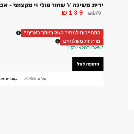
ידית משיכה V שחור פולי וי מקצועי – אביזר לפולי
₪
139
₪
179
התחייבות למחיר הזול ביותר בארץ! *
מדיניות משלוחים
נשארו במלאי רק 1
הוספה לסל
מק"ט
ACS58B
קטגוריות
אבי