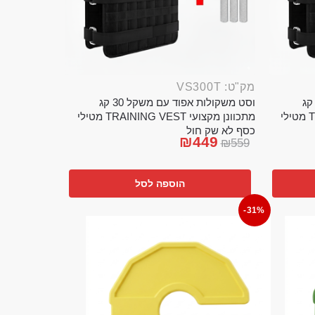
מק"ט: VS300T
ט משקולות אפוד עם משקל 20 קג
וסט משקולות אפוד עם משקל 30 קג
מתכוונן מקצועי TRAINING VEST מטילי
מתכוונן מקצועי TRAINING VEST מטילי
כסף לא שק חול
₪
449
₪
559
הוספה לסל
-31%