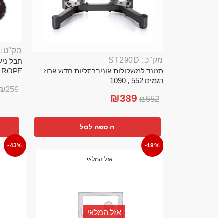
מק"ט: ROP389B
מק"ט: ST290D
סטנד למשקולות אוניברסליות חדש ארוז
TTLE ROPE
דגמים 552 , 1090
₪
259
₪
389
₪
552
הוספה לסל
-43%
-19%
אזל המלאי
אזל המלאי