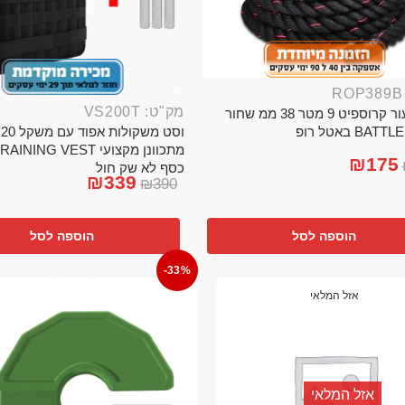
מק"ט: VS200T
חבל ניעור קרוספיט 9 מטר 38 ממ שחור
וס
BA באטל רופ
₪
175
כסף לא שק חול
₪
339
₪
390
הוספה לסל
הוספה לסל
-33%
אזל המלאי
אזל המלאי