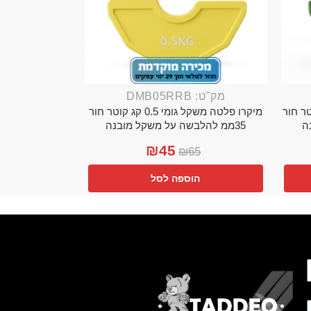
מק"ט: DMB05RRB
מי 0.25 קג קוטר חור
מיקרו פלטה משקל גומי 0.5 קג קוטר חור
35ממ להלבשה על משקל מובנה
₪
45
₪
65
הוספה לסל