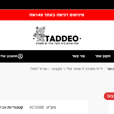
מינימום רכישה באתר 149שח
תקנון אתר
צור קשר
החשבון שלי
כושר
ידית משיכה V שחור פולי וי מקצועי – אביזר לפולי
/
ע!
מק"ט
ACS58B
קטגוריות
אביז