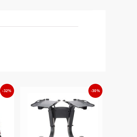
-32%
-30%