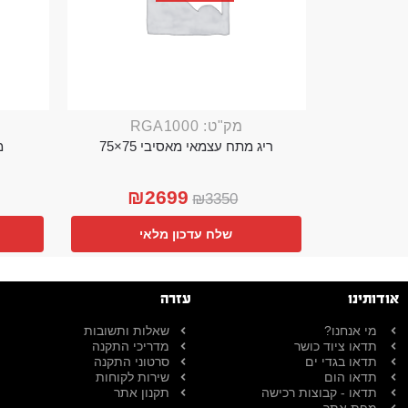
מק"ט: RGA1000
ריג מתח עצמאי מאסיבי 75×75
מ
₪
2699
₪
3350
שלח עדכון מלאי
אודותינו
עזרה
מי אנחנו?
שאלות ותשובות
תדאו ציוד כושר
מדריכי התקנה
תדאו בגדי ים
סרטוני התקנה
תדאו הום
שירות לקוחות
תדאו - קבוצות רכישה
תקנון אתר