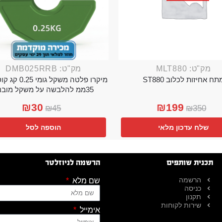
מק"ט: MLT880
מק"ט: DMB025RRB
תח אחיזות לכלוב ST880
מיקרו פלטה משקל גו
35ממ להלבשה על משקל מובנה
₪
30
₪
199
₪
45
₪
350
שלח עדכון מלאי
הוספה לסל
תכנית שותפים
הרשמה לניוזלטר
הרשמה
שם מלא
כניסה
תקנון
שירות לקוחות
אימייל