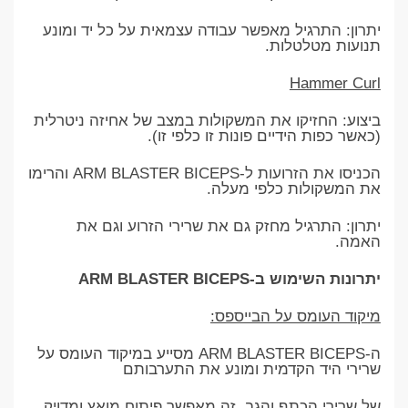
יתרון: התרגיל מאפשר עבודה עצמאית על כל יד ומונע
תנועות מטלטלות.
Hammer Curl
ביצוע: החזיקו את המשקולות במצב של אחיזה ניטרלית
(כאשר כפות הידיים פונות זו כלפי זו).
הכניסו את הזרועות ל-ARM BLASTER BICEPS והרימו
את המשקולות כלפי מעלה.
יתרון: התרגיל מחזק גם את שרירי הזרוע וגם את
האמה.
יתרונות השימוש ב-ARM BLASTER BICEPS
מיקוד העומס על הבייספס:
ה-ARM BLASTER BICEPS מסייע במיקוד העומס על
שרירי היד הקדמית ומונע את התערבותם
של שרירי הכתף והגב. זה מאפשר פיתוח מואץ ומדויק