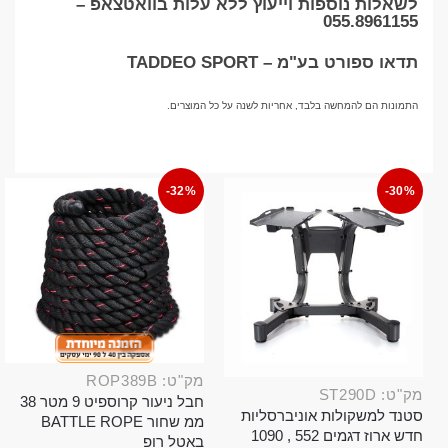
לשאלות נוספות וייעוץ ללא עלות בוואטצאפ –
055.8961155
תדאו ספורט בע"מ – TADDEO SPORT
התמונות הם להמחשה בלבד, אחריות לשנה על כל המוצרים.
-32%
-30%
מק"ט: ROP389B
מק"ט: ST290D
חבל ניעור קרוספיט 9 מטר 38
סטנד למשקולות אוניברסליות
ממ שחור BATTLE ROPE
חדש ארוז דגמים 552 , 1090
באטל רופ