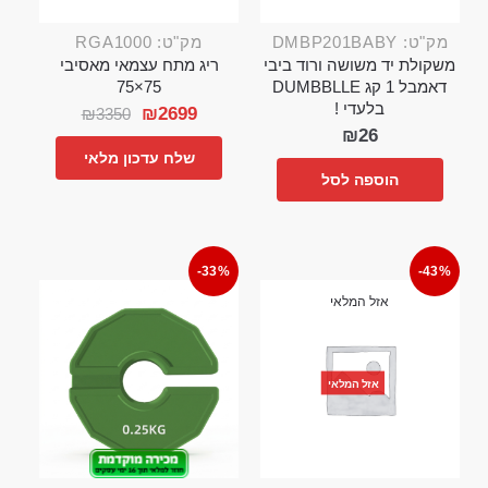
מק"ט: DMBP201BABY
מק"ט: RGA1000
משקולת יד משושה ורוד ביבי
ריג מתח עצמאי מאסיבי
דאמבל 1 קג DUMBBLLE
75×75
בלעדי !
₪
2699
₪
3350
₪
26
שלח עדכון מלאי
הוספה לסל
-33%
-43%
אזל המלאי
אזל המלאי