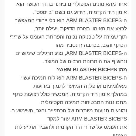
אחד מהאימונים הפופולריים ביותר בחדר הכושר הוא
אימון היד הקדמית, הידוע גם בשם "בייספס".
ה-ARM BLASTER BICEPS הוא כלי ייחודי המאפשר
לבצע את האימון בצורה מדויקת ויעילה יותר,
תוך שמירה על טכניקה נכונה והפחתת העומס על שרירי
הכתף והגב. בכתבה זו נסביר מהו
ה-ARM BLASTER BICEPS, נציג תרגילים שימושיים
ונחשוף את היתרונות הרבים של המוצר.
מהו ARM BLASTER BICEPS?
ה-ARM BLASTER BICEPS הוא לוח תמיכה עשוי
מאלומיניום או פלדה המיועד לתמוך בזרועות
במהלך אימון היד הקדמית. המכשיר כולל רצועות כתף
מתכווננות המבטיחות תמיכה מקסימלית
ומונעות תנועות מיותרות של הכתפיים והגב. השימוש ב-
ARM BLASTER BICEPS עוזר למקד
את העומס על שרירי היד הקדמית ולהגביר את יעילות
האימון.