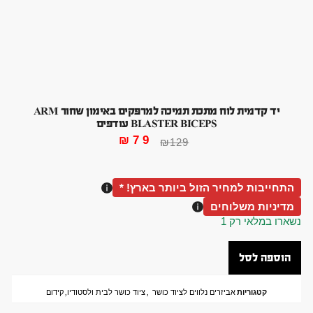
יד קדמית לוח מתכת תמיכה למרפקים באימון שחור ARM
BLASTER BICEPS עודפים
₪
79
₪
129
התחייבות למחיר הזול ביותר בארץ! *
מדיניות משלוחים
נשארו במלאי רק 1
הוספה לסל
קטגוריות
אביזרים נלווים לציוד כושר
,
ציוד כושר לבית ולסטודיו
,
קידום