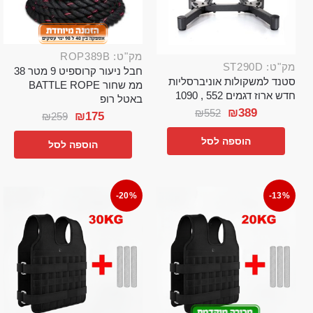
מק"ט: ROP389B
מק"ט: ST290D
חבל ניעור קרוספיט 9 מטר 38
סטנד למשקולות אוניברסליות
ממ שחור BATTLE ROPE
חדש ארוז דגמים 552 , 1090
באטל רופ
₪
389
₪
552
₪
175
₪
259
הוספה לסל
הוספה לסל
-20%
-13%