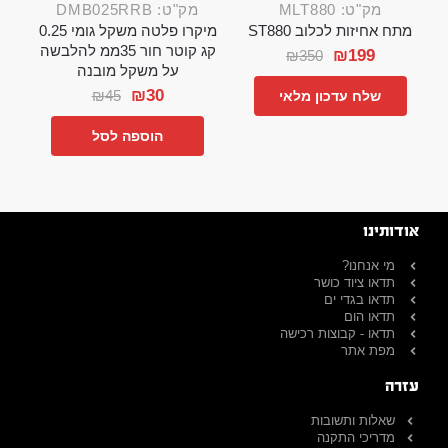
מק"ט: MLT880
מק"ט: DMB025RRB
מתח אחיזות לכלוב ST880
מיקרו פלטה משקל גומי 0.25
קג קוטר חור 35ממ להלבשה
₪
199
₪
350
על משקל מובנה
₪
30
₪
45
שלח עדכון מלאי
הוספה לסל
אודותינו
מי אנחנו?
תדאו ציוד כושר
תדאו בגדי ים
תדאו הום
תדאו - קבוצות רכישה
מפת אתר
עזרה
שאלות ותשובות
מדריכי התקנה