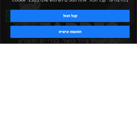
קבל הכול
טדי - נציג AI
התאמה אישית
|
|
|
|
הקמת חדר כושר
אביזרים לחדר כושר
אביזרי כושר
ציוד כושר
|
|
|
ציוד כושר ביתי
חדר כושר פרטי
משקולות יד
משקולות
|
|
|
אוניברסליות
משקולות מתכווננות
ציוד לחדר כושר
ציוד לחדר
|
|
|
|
|
כושר ביתי
באמפרים
דאמבלים
ספסל אימון
ספסל כושר
|
|
|
מעמד למשקולות
ספת משקולות
כלוב אימון
משקולת קטלבלס
|
|
|
|
|
סטנד למשקולות
כלוב משקולות
ציוד ספורט
ספת כושר
|
משקולות
ציוד חדרי כושר
TADDEO 2013 - 2026 © All rights reserved