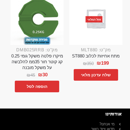
אזל המלאי
מק"ט: MLT880
מק"ט: DMB025RRB
מתח אחיזות לכלוב ST880
מיקרו פלטה משקל גומי 0.25
קג קוטר חור 35ממ להלבשה
₪
199
₪
350
על משקל מובנה
₪
30
₪
45
שלח עדכון מלאי
הוספה לסל
אודותינו
מי אנחנו?
תדאו ציוד כושר