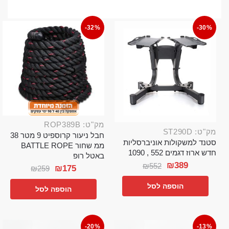
-32%
-30%
מק"ט: ROP389B
מק"ט: ST290D
חבל ניעור קרוספיט 9 מטר 38
סטנד למשקולות אוניברסליות
ממ שחור BATTLE ROPE
חדש ארוז דגמים 552 , 1090
באטל רופ
₪
389
₪
552
₪
175
₪
259
הוספה לסל
הוספה לסל
-20%
-13%