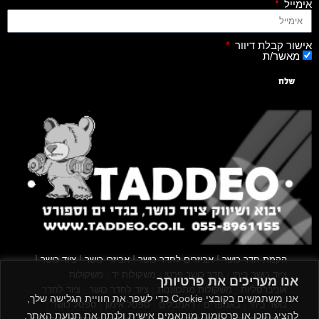
אימייל
אישור קבלת דיוור
מאשר/ת
שלח
|
|
|
|
הקמת חדר כושר
אביזרים לחדר כושר
אביזרי כושר
ציוד כושר
|
|
|
ציוד כושר ביתי
חדר כושר פרטי
משקולות יד
משקולות
אנו מעריכים את פרטיותך
|
|
|
אוניברסליות
משקולות מתכווננות
ציוד לחדר כושר
ציוד לחדר
אנו משתמשים בקובצי Cookie כדי לשפר את חוויית הגלישה שלך,
|
|
|
|
|
כושר ביתי
באמפרים
דאמבלים
ספסל אימון
ספסל כושר
להציג תוכן או פרסומות מותאמים אישית ולנתח את תנועת האתר.
|
|
|