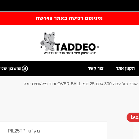
מינימום רכישה באתר 149שח
תקנון אתר
צור קשר
החשבון שלי
עבה 300 גרם 25 סמ OVER BALL ורוד פילאטיס יוגה
ע!
מק"ט
PIL25TP
ק