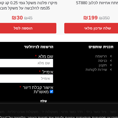
תח אחיזות לכלוב ST880
מיקרו פלטה משקל גו
35ממ להלבשה על משקל מובנה
₪
30
₪
199
₪
45
₪
350
שלח עדכון מלאי
הוספה לסל
תכנית שותפים
הרשמה לניוזלטר
הרשמה
שם מלא
כניסה
תקנון
שירות לקוחות
אימייל
אישור קבלת דיוור
מאשר/ת
שלח
|
|
|
|
|
 כושר
ציוד כושר ביתי
חדר כושר פרטי
משקולות יד
משקולות אוניברסליות
משק
|
|
|
|
|
למשקולות
ספת משקולות
כלוב אימון
משקולת קטלבלס
סטנד למשקולות
כל
 הגלישה שלך, להציג תוכן או פרסומות מותאמים אישית ולנתח את תנועת האתר. בלחיצה על "