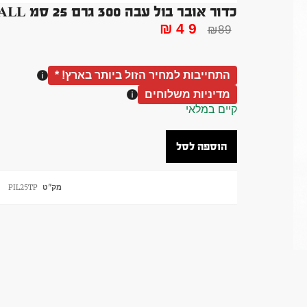
כדור אובר בול עבה 300 גרם 25 סמ OVER BALL ורוד פילאטיס יוגה
₪
49
₪
89
התחייבות למחיר הזול ביותר בארץ! *
מדיניות משלוחים
קיים במלאי
הוספה לסל
מק"ט
PIL25TP