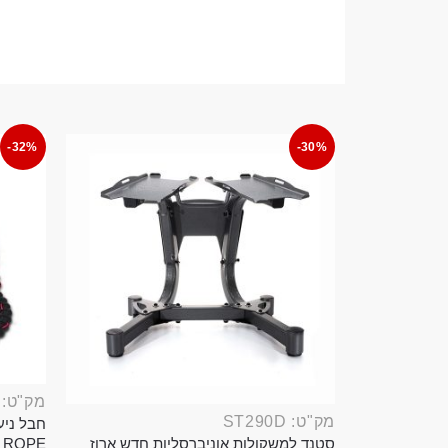
-32%
-30%
מק"ט: ROP389B
מק"ט: ST290D
סטנד למשקולות אוניברסליות חדש ארוז
TTLE ROPE