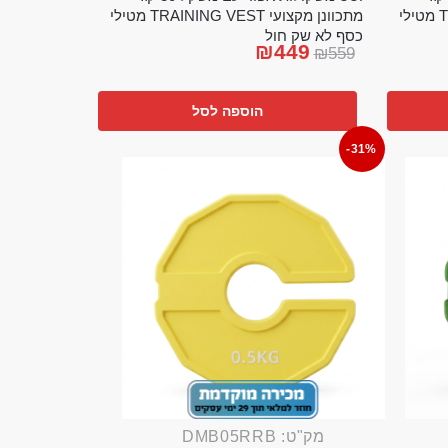
מתכוונן מקצועי TRAINING VEST מטילי
מתכוונן מקצועי TRAINING VEST מטילי
כסף לא שק חול
₪
449
₪
559
הוספה לסל
-31%
מק"ט: DMB05RRB