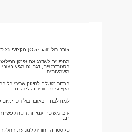
אובר בול (Overball) מקצועי 25 ס"מ – דגם פרימיום עבה במיוחד (כולל משאבה)
​מחפשים לשדרג את אימון הפילאטיס
משמעותית.
​הכדור מושלם לחיזוק שרירי הליבה
מקצועי בסטודיו ובקליניקות.
​למה לבחור באובר בול הפרימיום ש
רב.
​טקסטורה ייחודית למניעת החלקה