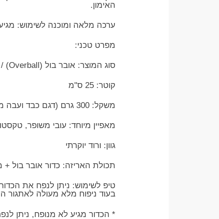
האימון.
​ערכה מלאה ומוכנה לשימוש: מגיע 
​מפרט טכני:
​סוג המוצר: אובר בול (Overball) / כדור פילאטיס ושיקום
​קוטר: 25 ס"מ
​משקל: 300 גרם (דגם כבד ועבה מהסטנדרט)
​מאפיין מיוחד: עובי משופר, טקסט
​גוון: ורוד יוקרתי
​תכולת האריזה: כדור אובר בול + 
​טיפ לשימוש: ניתן לנפח את הכדור
בעוד ניפוח מלא מעולה לאתגור היצ
* הכדור מגיע לא מנופח, ניתן לנ