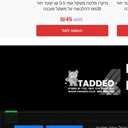
מי 0.25 קג קוטר חור
מיקרו פלטה משקל גומי 0.5 קג קוטר חור
35ממ להלבשה על משקל מובנה
₪
45
₪
65
הוספה לסל
|
|
ולות מתכווננות
ציוד לחדר כושר
ציוד לחדר כושר ביתי
|
|
|
|
וב משקולות
ציוד ספורט
ספת כושר
משקולות
ציוד
קבל הכול" אתה מסכים