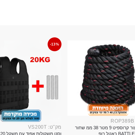
-13%
מק"ט: VS200T
חבל ניעור קרוספיט 9 מטר 38 ממ שחור
וס
BA באטל רופ