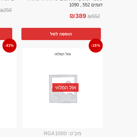
דגמים 552 , 1090
₪
259
₪
389
₪
552
הוספה לסל
-43%
-19%
אזל המלאי
אזל המלאי
מק"ט: RGA1000