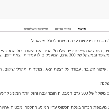
תיאור
נתוני אריזה
מדיניות משלוחים
, היוגה או הפיזיותרפיה שלכם? הכירו את האובר בול המקצועי ה
הסטנדרטיים, דגם זה מגיע בעובי משופר ובמשקל של 300 גרם, המעניקים ל
, שיפור היציבה, עבודה על רצפת האגן, מתיחות ותרגילי שיקום. 
לנו?
​עובי משופר ועמידות חסרת פשרות: משקל של 300 גרם המבטיח חומר עבה וחז
: מעטפת הכדור בעלת חספוס עדין המונע החלקה ומבטיח אחיזה 