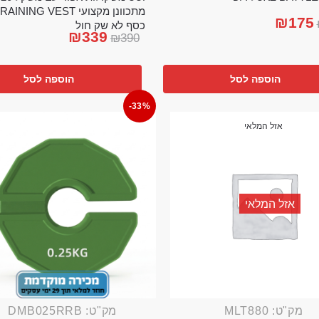
₪
175
כסף לא שק חול
₪
339
₪
390
הוספה לסל
הוספה לסל
-33%
אזל המלאי
אזל המלאי
מק"ט: MLT880
מק"ט: DMB025RRB