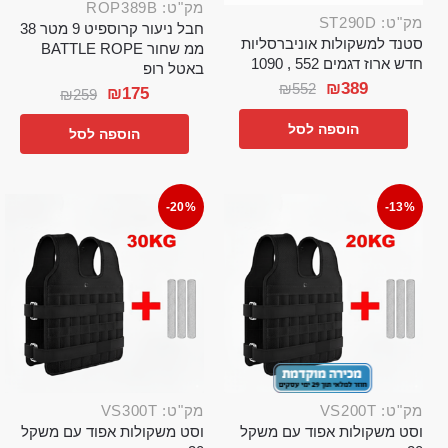
מק"ט: ROP389B
מק"ט: ST290D
חבל ניעור קרוספיט 9 מטר 38
סטנד למשקולות אוניברסליות
ממ שחור BATTLE ROPE
חדש ארוז דגמים 552 , 1090
באטל רופ
₪
389
₪
552
₪
175
₪
259
הוספה לסל
הוספה לסל
-20%
-13%
מק"ט: VS200T
מק"ט: VS300T
וסט משקולות אפוד עם משקל
וסט משקולות אפוד עם משקל