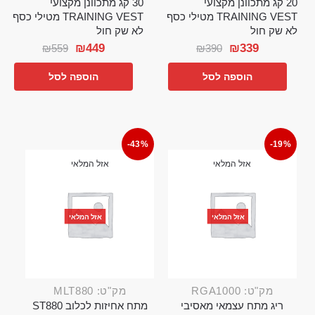
20 קג מתכוונן מקצועי
30 קג מתכוונן מקצועי
TRAINING VEST מטילי כסף
TRAINING VEST מטילי כסף
לא שק חול
לא שק חול
₪
449
₪
339
₪
559
₪
390
הוספה לסל
הוספה לסל
-43%
-19%
אזל המלאי
אזל המלאי
אזל המלאי
אזל המלאי
מק"ט: RGA1000
מק"ט: MLT880
ריג מתח עצמאי מאסיבי
מתח אחיזות לכלוב ST880