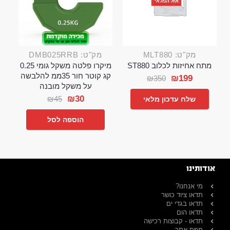
אזל המלאי
מק"ט: MLT880
מק"ט: DMB025RRB
מתח אחיזות לכלוב ST880
מיקרו פלטה משקל גומי 0.25
קג קוטר חור 35ממ להלבשה
₪
199
₪
350
על משקל מובנה
₪
30
₪
45
שלח עדכון מלאי
הוספה לסל
אודותינו
מי אנחנו?
תדאו ציוד כושר
תדאו בגדי ים
תדאו הום
תדאו - קבוצות רכישה
מפת אתר