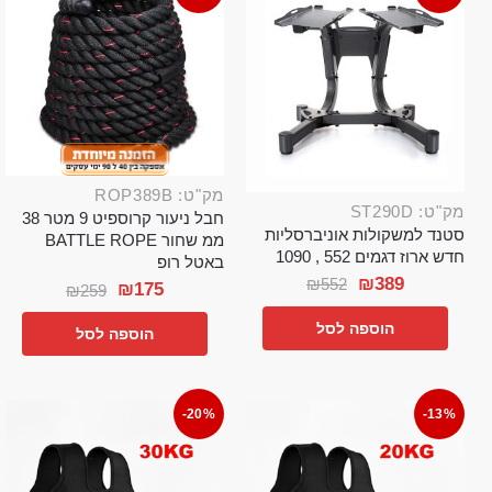
מק"ט: ROP389B
מק"ט: ST290D
חבל ניעור קרוספיט 9 מטר 38
סטנד למשקולות אוניברסליות
ממ שחור BATTLE ROPE
חדש ארוז דגמים 552 , 1090
באטל רופ
₪
389
₪
552
₪
175
₪
259
הוספה לסל
הוספה לסל
-20%
-13%