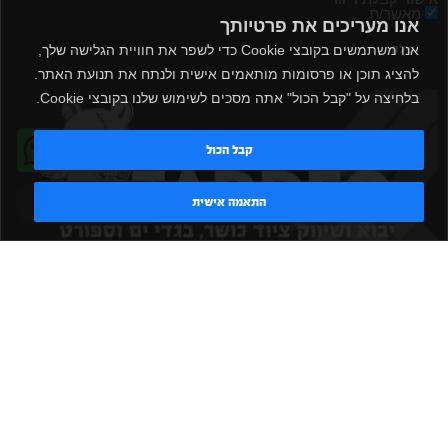
מאשר/ת
אנו מעריכים את פרטיותך
אנו משתמשים בקובצי Cookie כדי לשפר את חוויית הגלישה שלך,
שלח
להציג תוכן או פרסומות מותאמים אישית ולנתח את תנועת האתר.
בלחיצה על "קבל הכול" אתה מסכים לשימוש שלנו בקובצי Cookie.
קבל הכול
טדי - נציג AI
התאמה אישית
|
|
|
|
הקמת חדר כושר
אביזרים לחדר כושר
אביזרי כושר
ציוד כושר
|
|
|
ציוד כושר ביתי
חדר כושר פרטי
משקולות יד
משקולות
|
|
|
אוניברסליות
משקולות מתכווננות
ציוד לחדר כושר
ציוד לחדר
|
|
|
|
|
כושר ביתי
באמפרים
דאמבלים
ספסל אימון
ספסל כושר
|
|
|
מעמד למשקולות
ספת משקולות
כלוב אימון
משקולת קטלבלס
|
|
|
|
|
סטנד למשקולות
כלוב משקולות
ציוד ספורט
ספת כושר
|
משקולות
ציוד חדרי כושר