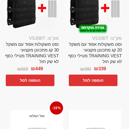
מק"ט: VS200T
מק"ט: VS300T
וסט משקולות אפוד עם משקל
וסט משקולות אפוד עם משקל
20 קג מתכוונן מקצועי
30 קג מתכוונן מקצועי
TRAINING VEST מטילי כסף
TRAINING VEST מטילי כסף
לא שק חול
לא שק חול
₪
449
₪
339
₪
559
₪
390
הוספה לסל
הוספה לסל
-19%
אזל המלאי