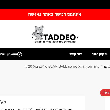
מינימום רכישה באתר 149שח
תקנון אתר
צור קשר
החשבון שלי
כושר
כדור הטחה לאימון כח SLAM BALL סלאם בול 20 קג
/
ע!
מק"
קטגוריות
אביזרים נלווים לציוד כושר
,
כדורים ו