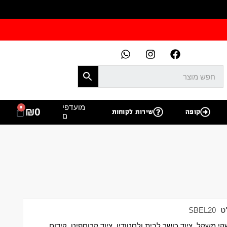
מועדפי
0
₪
0
קופה
שירות לקוחות
ם
ט
SBEL20
שקי משקל
,
ציוד כושר לבית ולסטודיו
,
ציוד קרוספיט
,
קידום