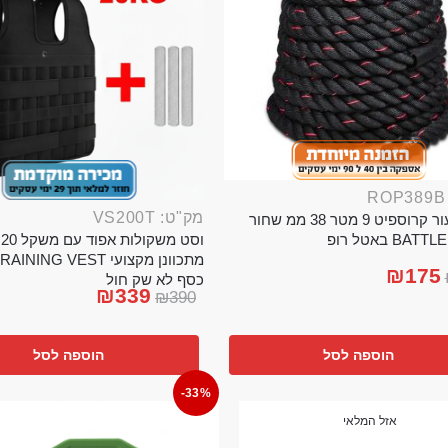
מק"ט: VS200T
חבל ניעור קרוספיט 9 מטר 38 ממ שחור
וס
BA באטל רופ
₪
175
כסף לא שק חול
₪
339
₪
390
הוספה לסל
הוספה לסל
-33%
אזל המלאי