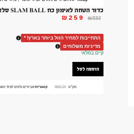
כדור הטחה לאימון כח SLAM BALL סלאם בול 20 קג
₪
259
₪
332
התחייבות למחיר הזול ביותר בארץ! *
מדיניות משלוחים
קיים במלאי
הוספה לסל
מק"ט
SBEL20
קטגוריות
אביזרים נלווים לציוד כוש