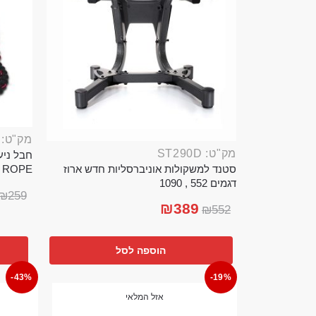
מק"ט: ROP389B
מק"ט: ST290D
סטנד למשקולות אוניברסליות חדש ארוז
TTLE ROPE
דגמים 552 , 1090
₪
259
₪
389
₪
552
הוספה לסל
-43%
-19%
אזל המלאי