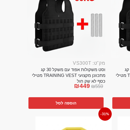
מק"ט: VS300T
ט משקולות אפוד עם משקל 20 קג
וסט משקולות אפוד עם משקל 30 קג
מתכוונן מקצועי TRAINING VEST מטילי
מתכוונן מקצועי TRAINING VEST מטילי
כסף לא שק חול
₪
449
₪
559
הוספה לסל
-31%