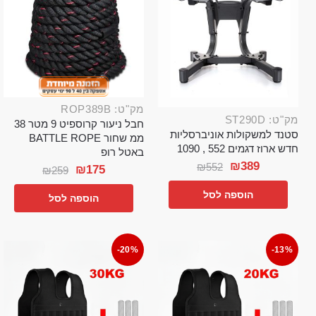
מק"ט: ROP389B
מק"ט: ST290D
חבל ניעור קרוספיט 9 מטר 38
סטנד למשקולות אוניברסליות
ממ שחור BATTLE ROPE
חדש ארוז דגמים 552 , 1090
באטל רופ
₪
389
₪
552
₪
175
₪
259
הוספה לסל
הוספה לסל
-20%
-13%