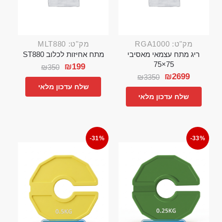
מק"ט: RGA1000
מק"ט: MLT880
ריג מתח עצמאי מאסיבי
מתח אחיזות לכלוב ST880
75×75
₪
199
₪
350
₪
2699
₪
3350
שלח עדכון מלאי
שלח עדכון מלאי
-31%
-33%