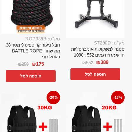
מק"ט: ROP389B
מק"ט: ST290D
חבל ניעור קרוספיט 9 מטר 38
סטנד למשקולות אוניברסליות
ממ שחור BATTLE ROPE
חדש ארוז דגמים 552 , 1090
באטל רופ
₪
389
₪
552
₪
175
₪
259
הוספה לסל
הוספה לסל
-20%
-13%