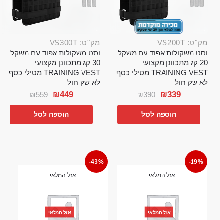
מק"ט: VS200T
מק"ט: VS300T
וסט משקולות אפוד עם משקל
וסט משקולות אפוד עם משקל
20 קג מתכוונן מקצועי
30 קג מתכוונן מקצועי
TRAINING VEST מטילי כסף
TRAINING VEST מטילי כסף
לא שק חול
לא שק חול
₪
449
₪
339
₪
559
₪
390
הוספה לסל
הוספה לסל
-43%
-19%
אזל המלאי
אזל המלאי
אזל המלאי
אזל המלאי