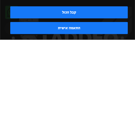
קבל הכול
טדי - נציג AI
התאמה אישית
|
|
|
|
הקמת חדר כושר
אביזרים לחדר כושר
אביזרי כושר
ציוד כושר
|
|
|
ציוד כושר ביתי
חדר כושר פרטי
משקולות יד
משקולות
|
|
|
אוניברסליות
משקולות מתכווננות
ציוד לחדר כושר
ציוד לחדר
|
|
|
|
|
כושר ביתי
באמפרים
דאמבלים
ספסל אימון
ספסל כושר
|
|
|
מעמד למשקולות
ספת משקולות
כלוב אימון
משקולת קטלבלס
|
|
|
|
|
סטנד למשקולות
כלוב משקולות
ציוד ספורט
ספת כושר
|
משקולות
ציוד חדרי כושר
TADDEO 2013 - 2026 © All rights reserved