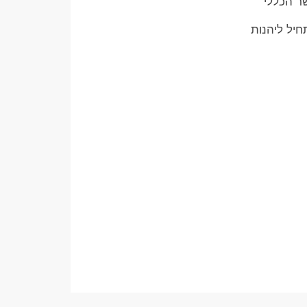
שר הכללי
חיל ליהנות