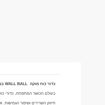
כדור כוח מוקה WALL BALL במשקל 12 קג – הדרך האולטימטיבית לשדרוג האימון שלכם
בעולם הכושר המתפתח, כדורי כוח WALL BALL הם אחד הכלים המובילים והיעילים לשיפור הכושר הכ
חיזוק השרירים ושיפור הגמישות. א