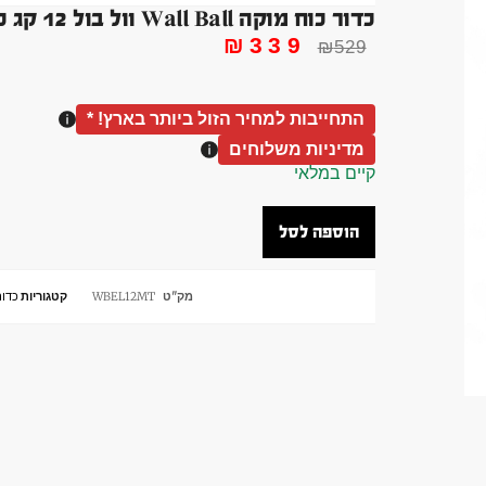
כדור כוח מוקה Wall Ball וול בול 12 קג כדורי כח מקצועי
₪
339
₪
529
התחייבות למחיר הזול ביותר בארץ! *
מדיניות משלוחים
קיים במלאי
הוספה לסל
מק"ט
WBEL12MT
קטגוריות
כדור