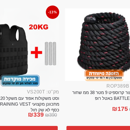
-13%
מק"ט: VS200T
חבל ניעור קרוספיט 9 מטר 38 ממ שחור
וס
BA באטל רופ
₪
175
כסף לא שק חול
₪
339
₪
390