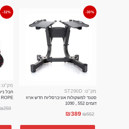
-32%
-30%
מק"ט: ROP389B
מק"ט: ST290D
סטנד למשקולות אוניברסליות חדש ארוז
TTLE ROPE
דגמים 552 , 1090
₪
259
₪
389
₪
552