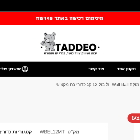
מינימום רכישה באתר 149שח
תקנון אתר
צור קשר
החשבון שלי
12 קג כדורי כח מקצועי
ע!
מק"ט
WBEL12MT
קטגוריות
כדורי