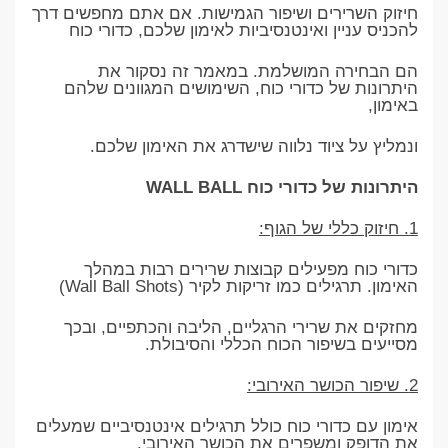
חיזוק השרירים ושיפור הגמישות. אם אתם מחפשים דרך
להכניס עניין ואינטנסיביות לאימון שלכם, כדורי כוח
הם הבחירה המושלמת. במאמר זה נסקור את
היתרונות של כדורי כוח, השימושים המגוונים שלהם
באימון,
ונמליץ על ציוד נלווה שישדרג את האימון שלכם.
היתרונות של כדורי כוח WALL BALL
1. חיזוק כללי של הגוף:
כדורי כוח מפעילים קבוצות שרירים רבות במהלך
האימון. תרגילים כמו זריקות לקיר (Wall Ball Shots)
מחזקים את שרירי הרגליים, הליבה והכתפיים, ובכך
מסייעים בשיפור הכוח הכללי והסיבולת.
2. שיפור הכושר האירובי:
אימון עם כדורי כוח כולל תרגילים אינטנסיביים שמעלים
את הדופק ומשפרים את הכושר האירובי.