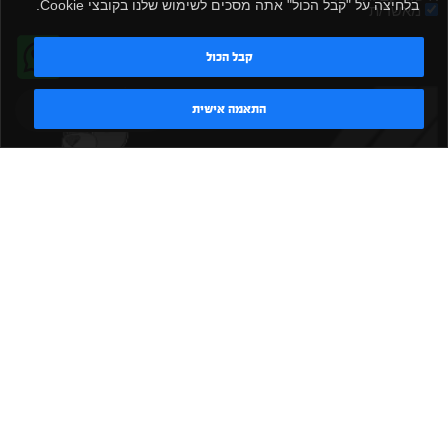
בלחיצה על "קבל הכול" אתה מסכים לשימוש שלנו בקובצי Cookie.
מאשר/ת
שלח
קבל הכול
טדי - נציג AI
התאמה אישית
|
|
|
|
הקמת חדר כושר
אביזרים לחדר כושר
אביזרי כושר
ציוד כושר
|
|
|
ציוד כושר ביתי
חדר כושר פרטי
משקולות יד
משקולות
|
|
|
אוניברסליות
משקולות מתכווננות
ציוד לחדר כושר
ציוד לחדר
|
|
|
|
|
כושר ביתי
באמפרים
דאמבלים
ספסל אימון
ספסל כושר
|
|
|
מעמד למשקולות
ספת משקולות
כלוב אימון
משקולת קטלבלס
|
|
|
|
|
סטנד למשקולות
כלוב משקולות
ציוד ספורט
ספת כושר
|
משקולות
ציוד חדרי כושר