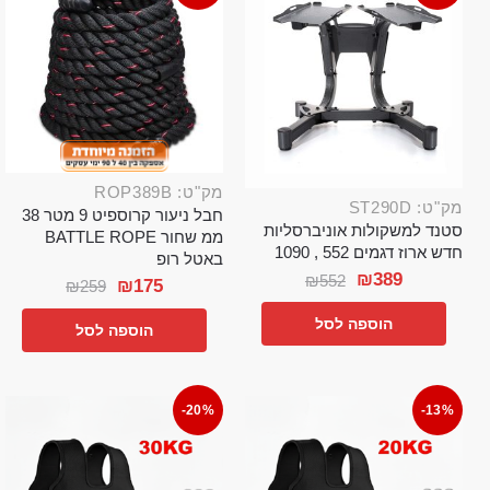
מק"ט: ROP389B
מק"ט: ST290D
חבל ניעור קרוספיט 9 מטר 38
סטנד למשקולות אוניברסליות
ממ שחור BATTLE ROPE
חדש ארוז דגמים 552 , 1090
באטל רופ
₪
389
₪
552
₪
175
₪
259
הוספה לסל
הוספה לסל
-20%
-13%