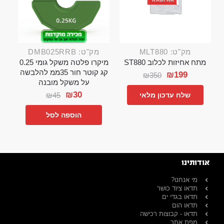
מק"ט: MLT880
מק"ט: DMB025RRB
מתח אחיזות לכלוב ST880
מיקרו פלטה משקל גומי 0.25
קג קוטר חור 35ממ להלבשה
₪
199
₪
350
על משקל מובנה
₪
30
₪
45
שלח עדכון מלאי
הוספה לסל
אודותינו
מי אנחנו?
תדאו ציוד כושר
תדאו בגדי ים
תדאו הום
תדאו - קבוצות רכישה
מפת אתר