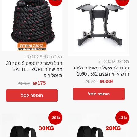
מק"ט: ROP389B
מק"ט: ST290D
חבל ניעור קרוספיט 9 מטר 38
סטנד למשקולות אוניברסליות
ממ שחור BATTLE ROPE
חדש ארוז דגמים 552 , 1090
באטל רופ
₪
389
₪
552
₪
175
₪
259
הוספה לסל
הוספה לסל
-20%
-13%