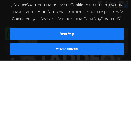
אישור קבלת דיוור
אנו משתמשים בקובצי Cookie כדי לשפר את חוויית הגלישה שלך,
מאשר/ת
להציג תוכן או פרסומות מותאמים אישית ולנתח את תנועת האתר.
שלח
בלחיצה על "קבל הכול" אתה מסכים לשימוש שלנו בקובצי Cookie.
קבל הכול
טדי - נציג AI
התאמה אישית
|
|
|
|
הקמת חדר כושר
אביזרים לחדר כושר
אביזרי כושר
ציוד כושר
|
|
|
ציוד כושר ביתי
חדר כושר פרטי
משקולות יד
משקולות
|
|
|
אוניברסליות
משקולות מתכווננות
ציוד לחדר כושר
ציוד לחדר
|
|
|
|
|
כושר ביתי
באמפרים
דאמבלים
ספסל אימון
ספסל כושר
|
|
|
מעמד למשקולות
ספת משקולות
כלוב אימון
משקולת קטלבלס
|
|
|
|
|
סטנד למשקולות
כלוב משקולות
ציוד ספורט
ספת כושר
|
משקולות
ציוד חדרי כושר