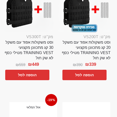
מק"ט: VS200T
מק"ט: VS300T
וסט משקולות אפוד עם משקל
וסט משקולות אפוד עם משקל
20 קג מתכוונן מקצועי
30 קג מתכוונן מקצועי
TRAINING VEST מטילי כסף
TRAINING VEST מטילי כסף
לא שק חול
לא שק חול
₪
449
₪
339
₪
559
₪
390
הוספה לסל
הוספה לסל
-19%
אזל המלאי