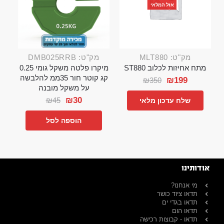
אזל המלאי
מק"ט: MLT880
מק"ט: DMB025RRB
מתח אחיזות לכלוב ST880
מיקרו פלטה משקל גומי 0.25
קג קוטר חור 35ממ להלבשה
₪
199
₪
350
על משקל מובנה
₪
30
₪
45
שלח עדכון מלאי
הוספה לסל
אודותינו
מי אנחנו?
תדאו ציוד כושר
תדאו בגדי ים
תדאו הום
תדאו - קבוצות רכישה