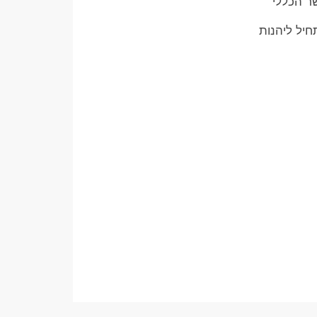
שר הכללי
חיל ליהנות