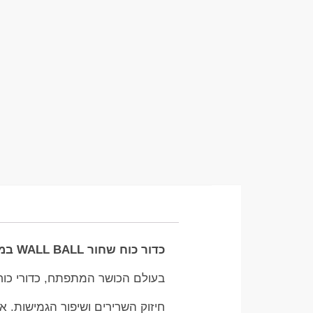
כדור כוח שחור WALL BALL במשקל 8 קג – הדרך האולטימטיבית לשדרוג האימון שלכם
בעולם הכושר המתפתח, כדורי כוח WALL BALL הם אחד הכלים המובילים והיעילים לשיפור הכושר הכ
חיזוק השרירים ושיפור הגמישות. א