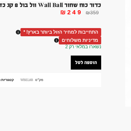
כדור כוח שחור Wall Ball וול בול 8 קג כדורי כח מקצועי
₪
249
₪
359
התחייבות למחיר הזול ביותר בארץ! *
מדיניות משלוחים
נשארו במלאי רק 2
הוספה לסל
מק"ט
WBEL8B
קטגוריות
ה