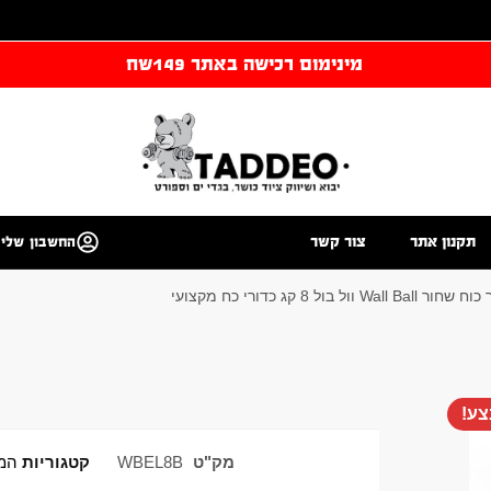
מינימום רכישה באתר 149שח
תקנון אתר
צור קשר
החשבון שלי
 Wall Ball וול בול 8 קג כדורי כח מקצועי
ע!
מק"ט
WBEL8B
קטגוריות
המ