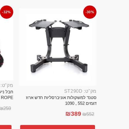
-32%
-30%
מק"ט: ROP389B
מק"ט: ST290D
סטנד למשקולות אוניברסליות חדש ארוז
TTLE ROPE
דגמים 552 , 1090
₪
259
₪
389
₪
552