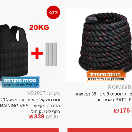
-13%
מק"ט: VS200T
חבל ניעור קרוספיט 9 מטר 38 ממ שחור
וס
BA באטל רופ
₪
175
כסף לא שק חול
₪
339
₪
390