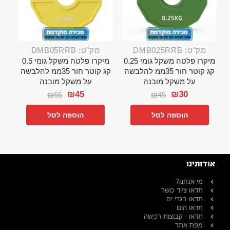
מק"ט: DMB025RRB
מק"ט: DMB05RRB
מיקרו פלטה משקל גומי 0.25
מיקרו פלטה משקל גומי 0.5
קג קוטר חור 35ממ להלבשה
קג קוטר חור 35ממ להלבשה
על משקל מובנה
על משקל מובנה
₪
45
₪
30
₪
65
₪
45
הוספה לסל
הוספה לסל
אודותינו
מי אנחנו?
תדאו ציוד כושר
תדאו בגדי ים
תדאו הום
תדאו - קבוצות רכישה
מפת אתר