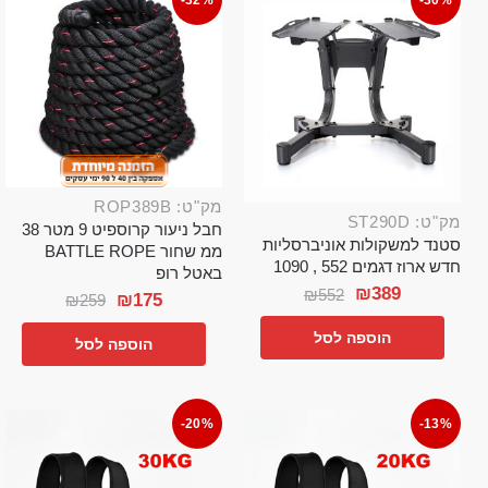
-32%
-30%
מק"ט: ROP389B
מק"ט: ST290D
חבל ניעור קרוספיט 9 מטר 38
סטנד למשקולות אוניברסליות
ממ שחור BATTLE ROPE
חדש ארוז דגמים 552 , 1090
באטל רופ
₪
389
₪
552
₪
175
₪
259
הוספה לסל
הוספה לסל
-20%
-13%