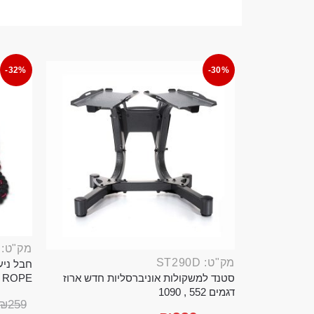
-32%
-30%
מק"ט: ROP389B
מק"ט: ST290D
סטנד למשקולות אוניברסליות חדש ארוז
TTLE ROPE
דגמים 552 , 1090
₪
259