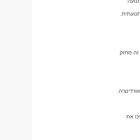
תנועה
נועתית.
 זה מחזק
ורדינציה.
כו את