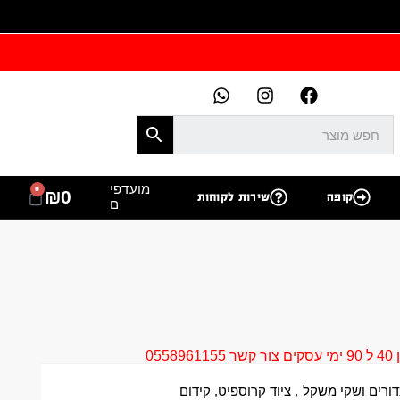
מועדפי
0
₪
0
קופה
שירות לקוחות
ם
05
דורים ושקי משקל
,
ציוד קרוספיט
,
קידום