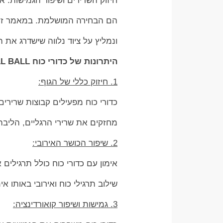
חיזוק השרירים ושיפור הגמישות. א
הם הבחירה המושלמת. במאמר זה נ
ונמליץ על ציוד נלווה שישדרג את 
היתרונות של כדורי כוח WALL BALL
1. חיזוק כללי של הגוף:
כדורי כוח מפעילים קבוצות שרירים רבות ב
מחזקים את שרירי הרגליים, הליבה 
2. שיפור הכושר האירובי:
אימון עם כדורי כוח כולל תרגילים
שילוב תרגילי כוח ואירובי באותו א
3. גמישות ושיפור קואורדינציה: