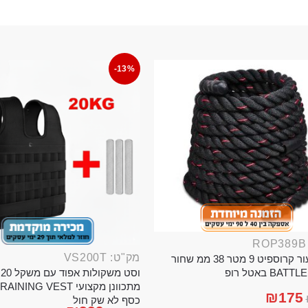
-13%
מק"ט: VS200T
חבל ניעור קרוספיט 9 מטר 38 ממ שחור
וס
BA באטל רופ
₪
175
כסף לא שק חול