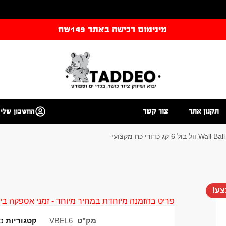
מינימום רכישה באתר 149שח
תקנון אתר
צור קשר
החשבון שלי
י
ע!
פריט בהזמנה מיוחדת במחיר מיוחד - זמני אספקה בין 40 ל 90 ימי עסקים צור קשר 58961155
מק"ט
VBEL6
קטגוריות
כ