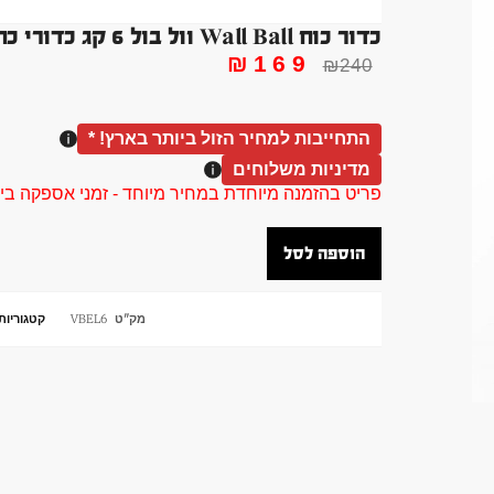
כדור כוח Wall Ball וול בול 6 קג כדורי כח מקצועי
₪
169
₪
240
התחייבות למחיר הזול ביותר בארץ! *
מדיניות משלוחים
פריט בהזמנה מיוחדת במחיר מיוחד - זמני אספקה בין 40 ל 90 ימי עסקים צור קשר 58961155
הוספה לסל
מק"ט
VBEL6
קטגוריות