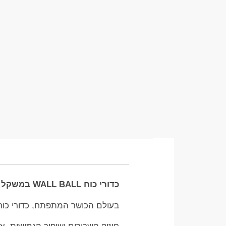
כדורי כוח WALL BALL במשקל 6 קג – הדרך האולטימטיבית לשדרוג האימון שלכם
בעולם הכושר המתפתח, כדורי כוח WALL BALL הם אחד הכלים המובילים והיעילים לשיפור הכושר הכ