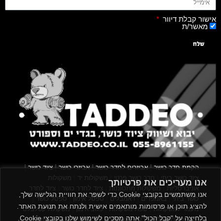
אישור קבלת דיוור
מאשר/ת
שלח
|
|
|
|
הקמת חדר כושר
אביזרים לחדר כושר
אביזרי כושר
ציוד כושר
|
|
|
ציוד כושר ביתי
חדר כושר פרטי
משקולות יד
משקולות
אנו מעריכים את פרטיותך
|
|
|
אוניברסליות
משקולות מתכווננות
ציוד לחדר כושר
ציוד לחדר
אנו משתמשים בקובצי Cookie כדי לשפר את חוויית הגלישה שלך,
|
|
|
|
|
כושר ביתי
באמפרים
דאמבלים
ספסל אימון
ספסל כושר
להציג תוכן או פרסומות מותאמים אישית ולנתח את תנועת האתר.
|
|
|
מעמד למשקולות
ספת משקולות
כלוב אימון
משקולת קטלבלס
בלחיצה על "קבל הכול" אתה מסכים לשימוש שלנו בקובצי Cookie.
|
|
|
|
|
סטנד למשקולות
כלוב משקולות
ציוד ספורט
ספת כושר