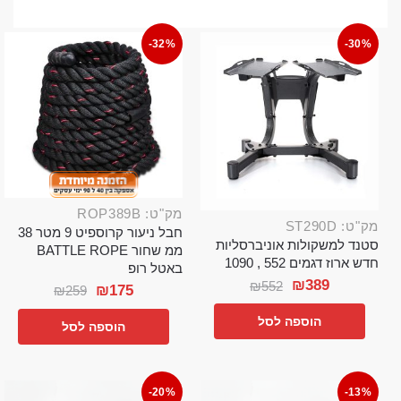
-32%
-30%
מק"ט: ROP389B
מק"ט: ST290D
חבל ניעור קרוספיט 9 מטר 38
סטנד למשקולות אוניברסליות
ממ שחור BATTLE ROPE
חדש ארוז דגמים 552 , 1090
באטל רופ
₪
389
₪
552
₪
175
₪
259
הוספה לסל
הוספה לסל
-20%
-13%