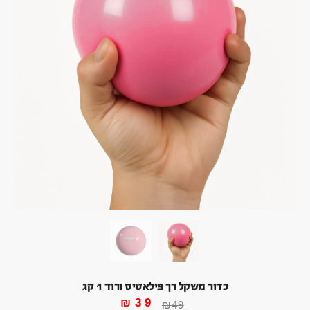
כדור משקל רך פילאטיס ורוד 1 קג
₪
39
₪
49