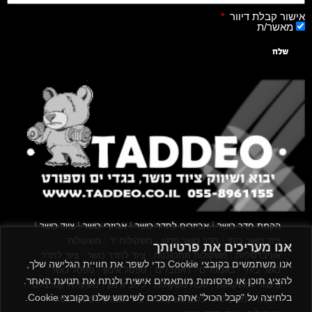
אישור קבלת דיוור
מאשר/ת
שלח
|
|
|
|
הקמת חדר כושר
אביזרים לחדר כושר
אביזרי כושר
ציוד כושר
|
|
|
ציוד כושר ביתי
חדר כושר פרטי
משקולות יד
משקולות
אנו מעריכים את פרטיותך
|
|
|
אוניברסליות
משקולות מתכווננות
ציוד לחדר כושר
ציוד לחדר
אנו משתמשים בקובצי Cookie כדי לשפר את חוויית הגלישה שלך,
|
|
|
|
|
כושר ביתי
באמפרים
דאמבלים
ספסל אימון
ספסל כושר
להציג תוכן או פרסומות מותאמים אישית ולנתח את תנועת האתר.
|
|
|
מעמד למשקולות
ספת משקולות
כלוב אימון
משקולת קטלבלס
בלחיצה על "קבל הכול" אתה מסכים לשימוש שלנו בקובצי Cookie.
|
|
|
|
|
סטנד למשקולות
כלוב משקולות
ציוד ספורט
ספת כושר