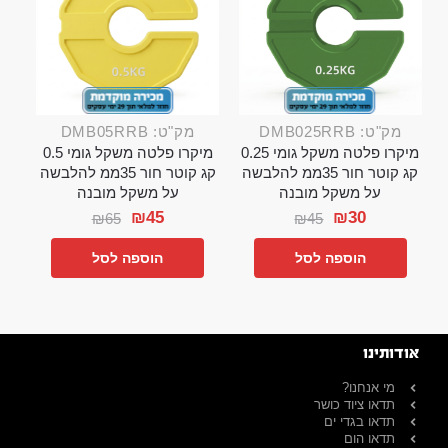
מק"ט: DMB025RRB
מק"ט: DMB05RRB
מיקרו פלטה משקל גומי 0.25
מיקרו פלטה משקל גומי 0.5
קג קוטר חור 35ממ להלבשה
קג קוטר חור 35ממ להלבשה
על משקל מובנה
על משקל מובנה
₪
45
₪
30
₪
65
₪
45
הוספה לסל
הוספה לסל
אודותינו
מי אנחנו?
תדאו ציוד כושר
תדאו בגדי ים
תדאו הום