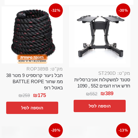
-32%
-30%
מק"ט: ROP389B
מק"ט: ST290D
חבל ניעור קרוספיט 9 מטר 38
סטנד למשקולות אוניברסליות
ממ שחור BATTLE ROPE
חדש ארוז דגמים 552 , 1090
באטל רופ
₪
389
₪
552
₪
175
₪
259
הוספה לסל
הוספה לסל
-20%
-13%